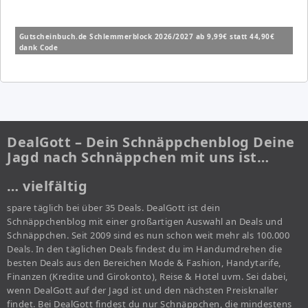
Gutscheinbuch.de Schlemmerblock 2026/2027 ab 9,99€ statt 44,90€
dank Code
DealGott – Dein Schnäppchenblog Deine
Jagd nach Schnäppchen mit uns ist…
… vielfältig
spare täglich bei über 35 Deals. DealGott ist dein
Schnäppchenblog mit einer großartigen Auswahl an Deals und
Schnäppchen. Seit 2009 sind es nun schon weit mehr als 100.000
Deals. In den täglichen Deals findest du im Handumdrehen die
besten Deals aus den Bereichen Mode & Fashion, Handytarife,
Finanzen (Kredite und Girokonto), Reise & Hotel uvm. Sei dabei,
wenn DealGott auf der Jagd ist und den nächsten Preisknaller
findet. Bei DealGott findest du nur Schnäppchen, die mindestens