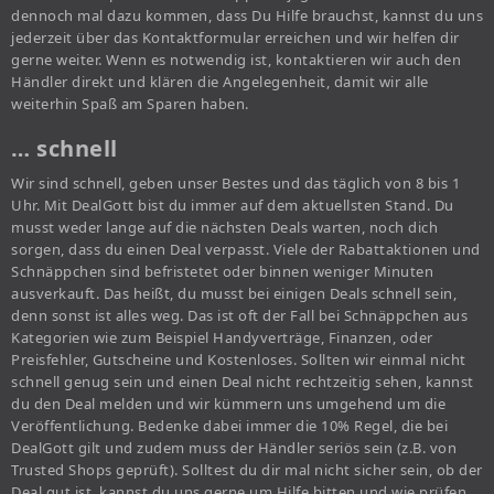
dennoch mal dazu kommen, dass Du Hilfe brauchst, kannst du uns
jederzeit über das Kontaktformular erreichen und wir helfen dir
gerne weiter. Wenn es notwendig ist, kontaktieren wir auch den
Händler direkt und klären die Angelegenheit, damit wir alle
weiterhin Spaß am Sparen haben.
… schnell
Wir sind schnell, geben unser Bestes und das täglich von 8 bis 1
Uhr. Mit DealGott bist du immer auf dem aktuellsten Stand. Du
musst weder lange auf die nächsten Deals warten, noch dich
sorgen, dass du einen Deal verpasst. Viele der Rabattaktionen und
Schnäppchen sind befristetet oder binnen weniger Minuten
ausverkauft. Das heißt, du musst bei einigen Deals schnell sein,
denn sonst ist alles weg. Das ist oft der Fall bei Schnäppchen aus
Kategorien wie zum Beispiel Handyverträge, Finanzen, oder
Preisfehler, Gutscheine und Kostenloses. Sollten wir einmal nicht
schnell genug sein und einen Deal nicht rechtzeitig sehen, kannst
du den Deal melden und wir kümmern uns umgehend um die
Veröffentlichung. Bedenke dabei immer die 10% Regel, die bei
DealGott gilt und zudem muss der Händler seriös sein (z.B. von
Trusted Shops geprüft). Solltest du dir mal nicht sicher sein, ob der
Deal gut ist, kannst du uns gerne um Hilfe bitten und wie prüfen