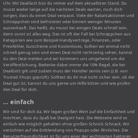
Uhr. Mit DealGott bist du immer auf dem aktuellsten Stand. Du
musst weder lange auf die nächsten Deals warten, noch dich
sorgen, dass du einen Deal verpasst. Viele der Rabattaktionen und
Schnäppchen sind befristetet oder binnen weniger Minuten
ausverkauft. Das heißt, du musst bei einigen Deals schnell sein,
denn sonst ist alles weg. Das ist oft der Fall bei Schnäppchen aus
Kategorien wie zum Beispiel Handyverträge, Finanzen, oder
Preisfehler, Gutscheine und Kostenloses. Sollten wir einmal nicht
schnell genug sein und einen Deal nicht rechtzeitig sehen, kannst
du den Deal melden und wir kümmern uns umgehend um die
Veröffentlichung. Bedenke dabei immer die 10% Regel, die bei
DealGott gilt und zudem muss der Händler seriös sein (z.B. von
Trusted Shops geprüft). Solltest du dir mal nicht sicher sein, ob der
Deal gut ist, kannst du uns gerne um Hilfe bitten und wie prüfen
den Deal für dich.
… einfach
Wir sind für dich da. Wir legen großen Wert auf die Einfachheit und
möchten, dass du Spaß bei Dealgott hast. Die Webseite wird so
einfach wie möglich gehalten ohne großen Schnick Schnack. Wir
verzichten auf die Einblendung von Popups oder Ähnliches. Die
Benutzerfreundlichkeit ist für uns einer der wichtigsten Faktoren