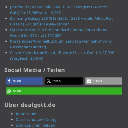
[nur heute] Anker Zolo 50W USB-C Ladegerät (4 Ports,
GaN) für 15,98€ statt 19,99€
Samsung Galaxy S26 (512 GB) für 289€ + otelo Allnet Flat
Classic (50 GB) für 19,99€/Monat
DJI Osmo Mobile 8 Pro Standard Combo Smartphone-
Gimbal für 89€ statt 122,08€
Kostenloses Wimmelbuch „Im Landtag wimmelt’s“ vom
Hessischer Landtag
Calvin Klein ck one Eau de Toilette Unisex-Duft für 27,99€
(Vergleich: 30,64€)
Social Media / Teilen
teilen
teilen
E-Mail
teilen
Über dealgott.de
Impressum
Datenschutzerklärung
Schnäppchen melden