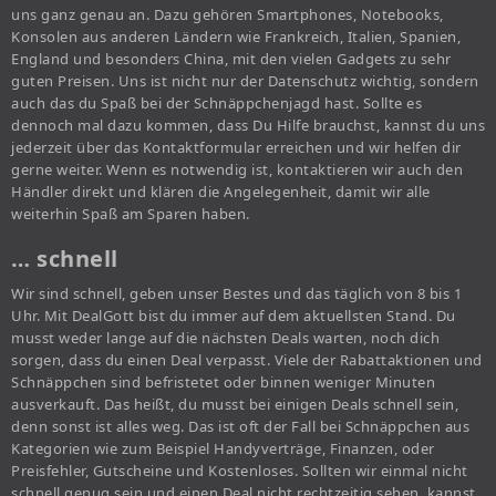
uns ganz genau an. Dazu gehören Smartphones, Notebooks,
Konsolen aus anderen Ländern wie Frankreich, Italien, Spanien,
England und besonders China, mit den vielen Gadgets zu sehr
guten Preisen. Uns ist nicht nur der Datenschutz wichtig, sondern
auch das du Spaß bei der Schnäppchenjagd hast. Sollte es
dennoch mal dazu kommen, dass Du Hilfe brauchst, kannst du uns
jederzeit über das Kontaktformular erreichen und wir helfen dir
gerne weiter. Wenn es notwendig ist, kontaktieren wir auch den
Händler direkt und klären die Angelegenheit, damit wir alle
weiterhin Spaß am Sparen haben.
… schnell
Wir sind schnell, geben unser Bestes und das täglich von 8 bis 1
Uhr. Mit DealGott bist du immer auf dem aktuellsten Stand. Du
musst weder lange auf die nächsten Deals warten, noch dich
sorgen, dass du einen Deal verpasst. Viele der Rabattaktionen und
Schnäppchen sind befristetet oder binnen weniger Minuten
ausverkauft. Das heißt, du musst bei einigen Deals schnell sein,
denn sonst ist alles weg. Das ist oft der Fall bei Schnäppchen aus
Kategorien wie zum Beispiel Handyverträge, Finanzen, oder
Preisfehler, Gutscheine und Kostenloses. Sollten wir einmal nicht
schnell genug sein und einen Deal nicht rechtzeitig sehen, kannst