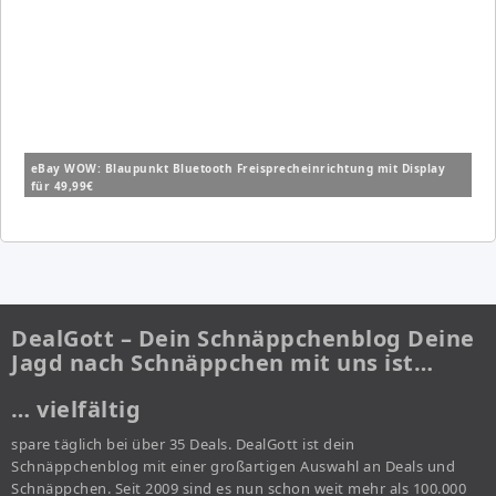
eBay WOW: Blaupunkt Bluetooth Freisprecheinrichtung mit Display
für 49,99€
DealGott – Dein Schnäppchenblog Deine
Jagd nach Schnäppchen mit uns ist…
… vielfältig
spare täglich bei über 35 Deals. DealGott ist dein
Schnäppchenblog mit einer großartigen Auswahl an Deals und
Schnäppchen. Seit 2009 sind es nun schon weit mehr als 100.000