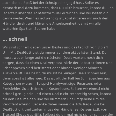
auch das du Spaß bei der Schnäppchenjagd hast. Sollte es
dennoch mal dazu kommen, dass Du Hilfe brauchst, kannst du uns
jederzeit über das Kontaktformular erreichen und wir helfen dir
gerne weiter. Wenn es notwendig ist, kontaktieren wir auch den
Händler direkt und klären die Angelegenheit, damit wir alle
weiterhin Spaß am Sparen haben.
… schnell
Wir sind schnell, geben unser Bestes und das täglich von 8 bis 1
Uhr. Mit DealGott bist du immer auf dem aktuellsten Stand. Du
musst weder lange auf die nächsten Deals warten, noch dich
sorgen, dass du einen Deal verpasst. Viele der Rabattaktionen und
Schnäppchen sind befristetet oder binnen weniger Minuten
ausverkauft. Das heißt, du musst bei einigen Deals schnell sein,
denn sonst ist alles weg. Das ist oft der Fall bei Schnäppchen aus
Kategorien wie zum Beispiel Handyverträge, Finanzen, oder
Preisfehler, Gutscheine und Kostenloses. Sollten wir einmal nicht
schnell genug sein und einen Deal nicht rechtzeitig sehen, kannst
du den Deal melden und wir kümmern uns umgehend um die
Veröffentlichung. Bedenke dabei immer die 10% Regel, die bei
DealGott gilt und zudem muss der Händler seriös sein (z.B. von
Trusted Shops geprüft). Solltest du dir mal nicht sicher sein, ob der