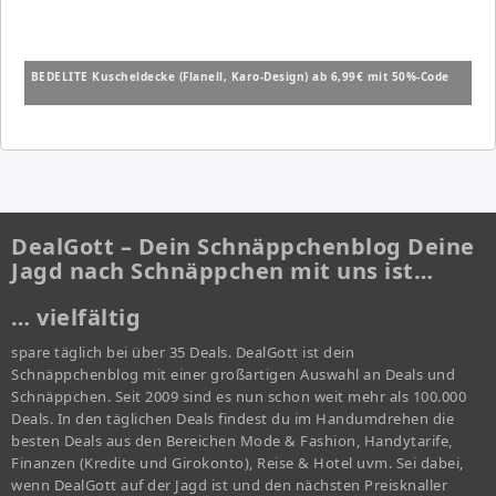
BEDELITE Kuscheldecke (Flanell, Karo-Design) ab 6,99€ mit 50%-Code
DealGott – Dein Schnäppchenblog Deine
Jagd nach Schnäppchen mit uns ist…
… vielfältig
spare täglich bei über 35 Deals. DealGott ist dein
Schnäppchenblog mit einer großartigen Auswahl an Deals und
Schnäppchen. Seit 2009 sind es nun schon weit mehr als 100.000
Deals. In den täglichen Deals findest du im Handumdrehen die
besten Deals aus den Bereichen Mode & Fashion, Handytarife,
Finanzen (Kredite und Girokonto), Reise & Hotel uvm. Sei dabei,
wenn DealGott auf der Jagd ist und den nächsten Preisknaller