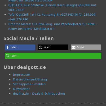
Alarm) für 56,28€ statt 62,95€
BEDELITE Kuscheldecke (Flanell, Karo-Design) ab 6,99€ mit
50%-Code
Tefal OptiGrill 4in1 XL Kontaktgrill (GC784D10) für 239,99€
statt 279,99€
Dreame Matrix 10 Ultra Saug- und Wischroboter für 799€ –
neuer Bestpreis (MediaMarkt)
Social Media / Teilen
teilen
teilen
E-Mail
teilen
Über dealgott.de
Impressum
Datenschutzerklärung
Schnäppchen melden
Newsletter
dealhai.de – Deals & Schnäppchen