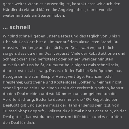
gerne weiter. Wenn es notwendig ist, kontaktieren wir auch den
Händler direkt und klären die Angelegenheit, damit wir alle
weiterhin Spaß am Sparen haben.
… schnell
Wir sind schnell, geben unser Bestes und das täglich von 8 bis 1
Uhr. Mit DealGott bist du immer auf dem aktuellsten Stand. Du
musst weder lange auf die nächsten Deals warten, noch dich
sorgen, dass du einen Deal verpasst. Viele der Rabattaktionen und
Schnäppchen sind befristetet oder binnen weniger Minuten
ausverkauft. Das heißt, du musst bei einigen Deals schnell sein,
denn sonst ist alles weg. Das ist oft der Fall bei Schnäppchen aus
Kategorien wie zum Beispiel Handyverträge, Finanzen, oder
Preisfehler, Gutscheine und Kostenloses. Sollten wir einmal nicht
schnell genug sein und einen Deal nicht rechtzeitig sehen, kannst
du den Deal melden und wir kümmern uns umgehend um die
Veröffentlichung. Bedenke dabei immer die 10% Regel, die bei
DealGott gilt und zudem muss der Händler seriös sein (z.B. von
Trusted Shops geprüft). Solltest du dir mal nicht sicher sein, ob der
Deal gut ist, kannst du uns gerne um Hilfe bitten und wie prüfen
den Deal für dich.