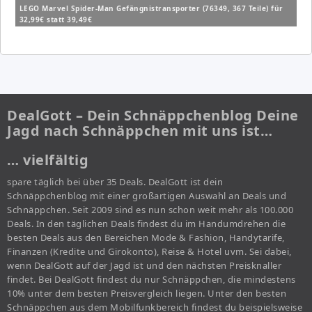
LEGO Marvel Spider-Man Gefängnistransporter (76349, 367 Teile) für
32,99€ statt 39,49€
DealGott – Dein Schnäppchenblog Deine
Jagd nach Schnäppchen mit uns ist…
… vielfältig
spare täglich bei über 35 Deals. DealGott ist dein
Schnäppchenblog mit einer großartigen Auswahl an Deals und
Schnäppchen. Seit 2009 sind es nun schon weit mehr als 100.000
Deals. In den täglichen Deals findest du im Handumdrehen die
besten Deals aus den Bereichen Mode & Fashion, Handytarife,
Finanzen (Kredite und Girokonto), Reise & Hotel uvm. Sei dabei,
wenn DealGott auf der Jagd ist und den nächsten Preisknaller
findet. Bei DealGott findest du nur Schnäppchen, die mindestens
10% unter dem besten Preisvergleich liegen. Unter den besten
Schnäppchen aus dem Mobilfunkbereich findest du beispielsweise