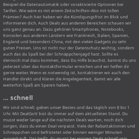
Beispiel die Datenautomatik oder voraktivierte Optionen bei
Tarifen. Wie wäre es mit einem Zeitschriften-Abo mit tollen
Prämien? Auch hier haben wir die Kündigungsfrist im Blick und
informieren dich. Auch Deals aus anderen Bereichen schauen wir
uns ganz genau an. Dazu gehören Smartphones, Notebooks,
Konsolen aus anderen Ländern wie Frankreich, Italien, Spanien,
England und besonders China, mit den vielen Gadgets zu sehr
guten Preisen. Uns ist nicht nur der Datenschutz wichtig, sondern
auch das du Spaß bei der Schnäppchenjagd hast. Sollte es
dennoch mal dazu kommen, dass Du Hilfe brauchst, kannst du uns
jederzeit über das Kontaktformular erreichen und wir helfen dir
gerne weiter. Wenn es notwendig ist, kontaktieren wir auch den
Händler direkt und klären die Angelegenheit, damit wir alle
weiterhin Spaß am Sparen haben.
… schnell
Wir sind schnell, geben unser Bestes und das täglich von 8 bis 1
Uhr. Mit DealGott bist du immer auf dem aktuellsten Stand. Du
musst weder lange auf die nächsten Deals warten, noch dich
sorgen, dass du einen Deal verpasst. Viele der Rabattaktionen und
Schnäppchen sind befristetet oder binnen weniger Minuten
ausverkauft. Das heißt, du musst bei einigen Deals schnell sein,