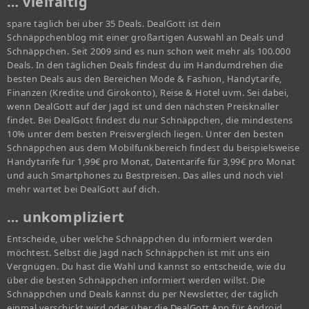
… vielfältig
spare täglich bei über 35 Deals. DealGott ist dein
Schnäppchenblog mit einer großartigen Auswahl an Deals und
Schnäppchen. Seit 2009 sind es nun schon weit mehr als 100.000
Deals. In den täglichen Deals findest du im Handumdrehen die
besten Deals aus den Bereichen Mode & Fashion, Handytarife,
Finanzen (Kredite und Girokonto), Reise & Hotel uvm. Sei dabei,
wenn DealGott auf der Jagd ist und den nächsten Preisknaller
findet. Bei DealGott findest du nur Schnäppchen, die mindestens
10% unter dem besten Preisvergleich liegen. Unter den besten
Schnäppchen aus dem Mobilfunkbereich findest du beispielsweise
Handytarife für 1,99€ pro Monat, Datentarife für 3,99€ pro Monat
und auch Smartphones zu Bestpreisen. Das alles und noch viel
mehr wartet bei DealGott auf dich.
… unkompliziert
Entscheide, über welche Schnäppchen du informiert werden
möchtest. Selbst die Jagd nach Schnäppchen ist mit uns ein
Vergnügen. Du hast die Wahl und kannst so entscheide, wie du
über die besten Schnäppchen informiert werden willst. Die
Schnäppchen und Deals kannst du per Newsletter, der täglich
einmal verschickt wird oder über die DealGott App für Android