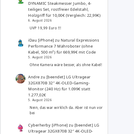
DYNAMIC Steakmesser Jumbo, 4-
teiliges Set, rostfreier Edelstahl,
Holzgriff für 10,00€ (Vergleich: 22,99€)
6. August 2026
UVP 19,99 Euro !!!
iDau [iPhone]
zu
Natural Expressions
Performance 7 Mähroboter (ohne
Kabel, 500 m²) für 669,99€ mit Code
5. August 2026
Ohne Kamera wäre besser, als ohne Kabel!
Andre
zu
[beendet] LG Ultragear
32GX870B 32″ 4K-OLED-Gaming-
Monitor (240 Hz) für 1.099€ statt
1.277,02€
5. August 2026
Nein, das war wirklich da. Aber ist nun vor
bei
Cyberherby [iPhone]
zu
[beendet] LG
Ultragear 32GX870B 32″ 4K-OLED-