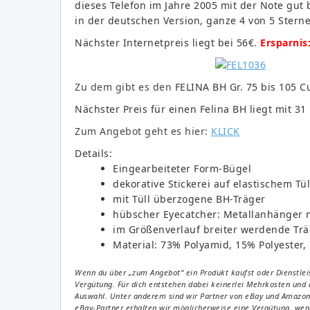
dieses Telefon im Jahre 2005 mit der Note gut
in der deutschen Version, ganze 4 von 5 Ster
Nächster Internetpreis liegt bei 56€.
Ersparnis
Zu dem gibt es den
FELINA BH Gr. 75 bis 105 C
Nächster Preis für einen Felina BH liegt mit 31
Zum Angebot geht es hier:
KLICK
Details:
Eingearbeiteter Form-Bügel
dekorative Stickerei auf elastischem Tül
mit Tüll überzogene BH-Träger
hübscher Eyecatcher: Metallanhänger m
im Größenverlauf breiter werdende Tr
Material: 73% Polyamid, 15% Polyester,
Wenn du über „zum Angebot“ ein Produkt kaufst oder Dienstleis
Vergütung. Für dich entstehen dabei keinerlei Mehrkosten und 
Auswahl. Unter anderem sind wir Partner von eBay und Amazon. 
eBay-Partner erhalten wir möglicherweise eine Vergütung, wenn