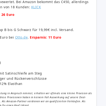
 bewertet. Bei Amazon bekommt das C450, allerdings
nen von 18 Kunden:
KLICK
: 26 Euro
up B bis G Schwarz für 19,99€ incl. Versand.
 Euro bei
Otto.de
.
Ersparnis: 11 Euro
l
it Satinschleife am Steg
äger und Rückenverschlüsse
 12% Elasthan
tung in Anspruch nimmst, erhalten wir oftmals eine kleine Provision als
diese Provisionen haben in keinem Fall Auswirkung auf unsere Deal-
Als Amazon-Partner verdienen wir an qualifizierten Verkäufen. Als
 Du einen Kauf tätigst.