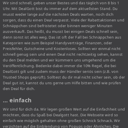
Wir sind schnell, geben unser Bestes und das täglich von 8 bis 1
Uhr. Mit DealGott bist du immer auf dem aktuellsten Stand. Du
musst weder lange auf die nächsten Deals warten, noch dich
sorgen, dass du einen Deal verpasst. Viele der Rabattaktionen und
Schnäppchen sind befristetet oder binnen weniger Minuten
ausverkauft. Das heißt, du musst bei einigen Deals schnell sein,
denn sonst ist alles weg. Das ist oft der Fall bei Schnäppchen aus
Kategorien wie zum Beispiel Handyverträge, Finanzen, oder
Preisfehler, Gutscheine und Kostenloses. Sollten wir einmal nicht
schnell genug sein und einen Deal nicht rechtzeitig sehen, kannst
du den Deal melden und wir kümmern uns umgehend um die
Veröffentlichung. Bedenke dabei immer die 10% Regel, die bei
DealGott gilt und zudem muss der Händler seriös sein (z.B. von
Trusted Shops geprüft). Solltest du dir mal nicht sicher sein, ob der
Deal gut ist, kannst du uns gerne um Hilfe bitten und wie prüfen
den Deal für dich.
… einfach
Wir sind für dich da. Wir legen großen Wert auf die Einfachheit und
möchten, dass du Spaß bei Dealgott hast. Die Webseite wird so
einfach wie möglich gehalten ohne großen Schnick Schnack. Wir
verzichten auf die Einblendung von Popups oder Ähnliches. Die