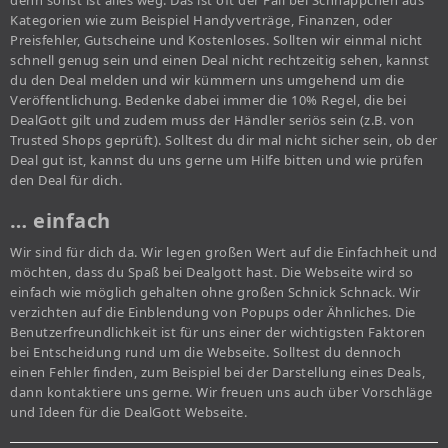
denn sonst ist alles weg. Das ist oft der Fall bei Schnäppchen aus
Kategorien wie zum Beispiel Handyverträge, Finanzen, oder
Preisfehler, Gutscheine und Kostenloses. Sollten wir einmal nicht
schnell genug sein und einen Deal nicht rechtzeitig sehen, kannst
du den Deal melden und wir kümmern uns umgehend um die
Veröffentlichung. Bedenke dabei immer die 10% Regel, die bei
DealGott gilt und zudem muss der Händler seriös sein (z.B. von
Trusted Shops geprüft). Solltest du dir mal nicht sicher sein, ob der
Deal gut ist, kannst du uns gerne um Hilfe bitten und wie prüfen
den Deal für dich.
… einfach
Wir sind für dich da. Wir legen großen Wert auf die Einfachheit und
möchten, dass du Spaß bei Dealgott hast. Die Webseite wird so
einfach wie möglich gehalten ohne großen Schnick Schnack. Wir
verzichten auf die Einblendung von Popups oder Ähnliches. Die
Benutzerfreundlichkeit ist für uns einer der wichtigsten Faktoren
bei Entscheidung rund um die Webseite. Solltest du dennoch
einen Fehler finden, zum Beispiel bei der Darstellung eines Deals,
dann kontaktiere uns gerne. Wir freuen uns auch über Vorschläge
und Ideen für die DealGott Webseite.