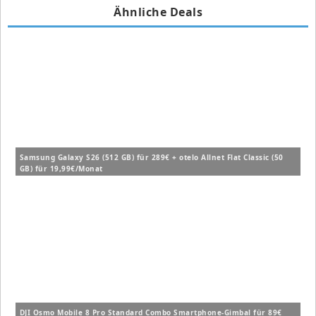
Ähnliche Deals
Samsung Galaxy S26 (512 GB) für 289€ + otelo Allnet Flat Classic (50
GB) für 19,99€/Monat
DJI Osmo Mobile 8 Pro Standard Combo Smartphone-Gimbal für 89€