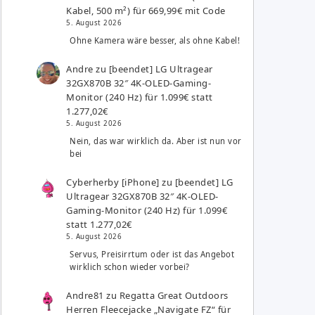
Kabel, 500 m²) für 669,99€ mit Code
5. August 2026
Ohne Kamera wäre besser, als ohne Kabel!
Andre
zu
[beendet] LG Ultragear
32GX870B 32″ 4K-OLED-Gaming-
Monitor (240 Hz) für 1.099€ statt
1.277,02€
5. August 2026
Nein, das war wirklich da. Aber ist nun vor
bei
Cyberherby [iPhone]
zu
[beendet] LG
Ultragear 32GX870B 32″ 4K-OLED-
Gaming-Monitor (240 Hz) für 1.099€
statt 1.277,02€
5. August 2026
Servus, Preisirrtum oder ist das Angebot
wirklich schon wieder vorbei?
Andre81
zu
Regatta Great Outdoors
Herren Fleecejacke „Navigate FZ“ für