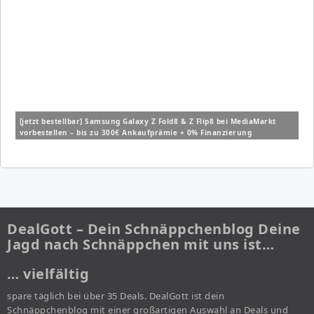
[jetzt bestellbar] Samsung Galaxy Z Fold8 & Z Flip8 bei MediaMarkt
vorbestellen – bis zu 300€ Ankaufprämie + 0% Finanzierung
DealGott – Dein Schnäppchenblog Deine
Jagd nach Schnäppchen mit uns ist…
… vielfältig
spare täglich bei über 35 Deals. DealGott ist dein
Schnäppchenblog mit einer großartigen Auswahl an Deals und