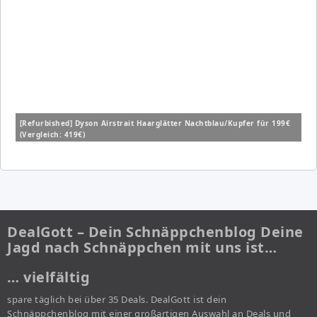
[Refurbished] Dyson Airstrait Haarglätter Nachtblau/Kupfer für 199€
(Vergleich: 419€)
DealGott – Dein Schnäppchenblog Deine
Jagd nach Schnäppchen mit uns ist…
… vielfältig
spare täglich bei über 35 Deals. DealGott ist dein
Schnäppchenblog mit einer großartigen Auswahl an Deals und