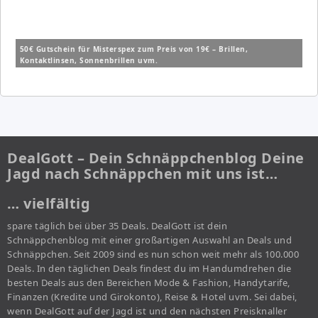
50€ Gutschein für Misterspex zum Preis von 19€ – Brillen,
Kontaktlinsen, Sonnenbrillen uvm.
DealGott – Dein Schnäppchenblog Deine
Jagd nach Schnäppchen mit uns ist…
… vielfältig
spare täglich bei über 35 Deals. DealGott ist dein
Schnäppchenblog mit einer großartigen Auswahl an Deals und
Schnäppchen. Seit 2009 sind es nun schon weit mehr als 100.000
Deals. In den täglichen Deals findest du im Handumdrehen die
besten Deals aus den Bereichen Mode & Fashion, Handytarife,
Finanzen (Kredite und Girokonto), Reise & Hotel uvm. Sei dabei,
wenn DealGott auf der Jagd ist und den nächsten Preisknaller