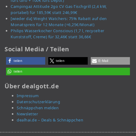
fürs Giro + 100€ fürs Depot)
Campingaz Attitude 2go CV Gas-Tischgrill (2,4 kW,
portabel) für 185,59€ statt 246,99€
[wieder da] Weight Watchers: 75% Rabatt auf den
Monatspreis für 12 Monate (=6,25€/Monat)
Philips Wasserkocher Conscious (1,7 l, recycelter
Kunststoff, Creme) für 32,46€ statt 36,66€
Social Media / Teilen
teilen
teilen
E-Mail
teilen
Über dealgott.de
Impressum
Datenschutzerklärung
Schnäppchen melden
Newsletter
dealhai.de – Deals & Schnäppchen