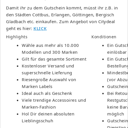
Damit ihr zu dem Gutschein kommt, müsst ihr z.B. in
den Städten Cottbus, Erlangen, Göttingen, Bergisch
Gladbach etc. einkaufen. Zum Angebot von Citydeal
geht es hier:
KLICK
Highlights
Konditionen
Wähle aus mehr als 10.000
Ein Gutsc
Modellen und 300 Marken
einlösbar
Gilt für das gesamte Sortiment
Ein Gutsc
Kostenloser Versand und
Bestellun
superschnelle Lieferung
Mindestbe
Riesengroße Auswahl von
(vor Abzu
Marken Labels
Gutschein
Ideal auch als Geschenk
Bei Retou
Viele trendige Accessoires und
Restgutsc
Marken-Fashion
keine Bar
Hol Dir deinen absoluten
möglich
Lieblingsschuh
Gutschein
Dienstag 