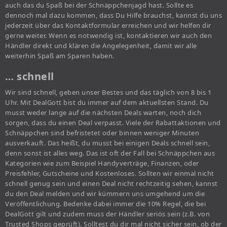
auch das du Spaß bei der Schnäppchenjagd hast. Sollte es
dennoch mal dazu kommen, dass Du Hilfe brauchst, kannst du uns
jederzeit über das Kontaktformular erreichen und wir helfen dir
gerne weiter. Wenn es notwendig ist, kontaktieren wir auch den
Händler direkt und klären die Angelegenheit, damit wir alle
weiterhin Spaß am Sparen haben.
… schnell
Wir sind schnell, geben unser Bestes und das täglich von 8 bis 1
Uhr. Mit DealGott bist du immer auf dem aktuellsten Stand. Du
musst weder lange auf die nächsten Deals warten, noch dich
sorgen, dass du einen Deal verpasst. Viele der Rabattaktionen und
Schnäppchen sind befristetet oder binnen weniger Minuten
ausverkauft. Das heißt, du musst bei einigen Deals schnell sein,
denn sonst ist alles weg. Das ist oft der Fall bei Schnäppchen aus
Kategorien wie zum Beispiel Handyverträge, Finanzen, oder
Preisfehler, Gutscheine und Kostenloses. Sollten wir einmal nicht
schnell genug sein und einen Deal nicht rechtzeitig sehen, kannst
du den Deal melden und wir kümmern uns umgehend um die
Veröffentlichung. Bedenke dabei immer die 10% Regel, die bei
DealGott gilt und zudem muss der Händler seriös sein (z.B. von
Trusted Shops geprüft). Solltest du dir mal nicht sicher sein, ob der