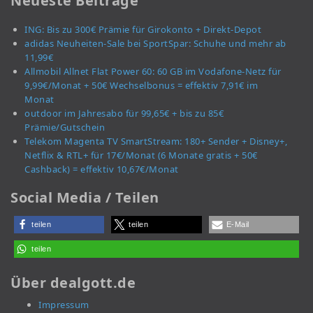
Neueste Beiträge
ING: Bis zu 300€ Prämie für Girokonto + Direkt-Depot
adidas Neuheiten-Sale bei SportSpar: Schuhe und mehr ab
11,99€
Allmobil Allnet Flat Power 60: 60 GB im Vodafone-Netz für
9,99€/Monat + 50€ Wechselbonus = effektiv 7,91€ im
Monat
outdoor im Jahresabo für 99,65€ + bis zu 85€
Prämie/Gutschein
Telekom Magenta TV SmartStream: 180+ Sender + Disney+,
Netflix & RTL+ für 17€/Monat (6 Monate gratis + 50€
Cashback) = effektiv 10,67€/Monat
Social Media / Teilen
teilen
teilen
E-Mail
teilen
Über dealgott.de
Impressum