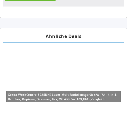
Ähnliche Deals
Xerox WorkCentre 3225DNI Laser-Multifunktionsgerät s/w (A4, 4-in-1,
Drucker, Kopierer, Scanner, Fax, WLAN) für 109,86€ (Vergleich:
252,90€)