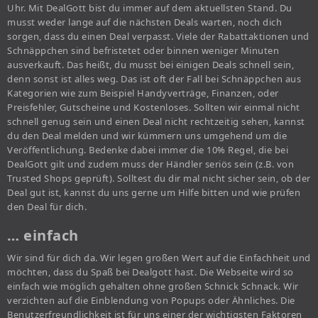
Uhr. Mit DealGott bist du immer auf dem aktuellsten Stand. Du
musst weder lange auf die nächsten Deals warten, noch dich
sorgen, dass du einen Deal verpasst. Viele der Rabattaktionen und
Schnäppchen sind befristetet oder binnen weniger Minuten
ausverkauft. Das heißt, du musst bei einigen Deals schnell sein,
denn sonst ist alles weg. Das ist oft der Fall bei Schnäppchen aus
Kategorien wie zum Beispiel Handyverträge, Finanzen, oder
Preisfehler, Gutscheine und Kostenloses. Sollten wir einmal nicht
schnell genug sein und einen Deal nicht rechtzeitig sehen, kannst
du den Deal melden und wir kümmern uns umgehend um die
Veröffentlichung. Bedenke dabei immer die 10% Regel, die bei
DealGott gilt und zudem muss der Händler seriös sein (z.B. von
Trusted Shops geprüft). Solltest du dir mal nicht sicher sein, ob der
Deal gut ist, kannst du uns gerne um Hilfe bitten und wie prüfen
den Deal für dich.
… einfach
Wir sind für dich da. Wir legen großen Wert auf die Einfachheit und
möchten, dass du Spaß bei Dealgott hast. Die Webseite wird so
einfach wie möglich gehalten ohne großen Schnick Schnack. Wir
verzichten auf die Einblendung von Popups oder Ähnliches. Die
Benutzerfreundlichkeit ist für uns einer der wichtigsten Faktoren