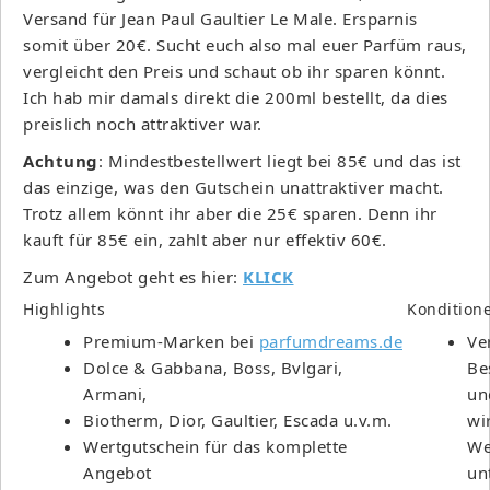
Versand für Jean Paul Gaultier Le Male. Ersparnis
somit über 20€. Sucht euch also mal euer Parfüm raus,
vergleicht den Preis und schaut ob ihr sparen könnt.
Ich hab mir damals direkt die 200ml bestellt, da dies
preislich noch attraktiver war.
Achtung
: Mindestbestellwert liegt bei 85€ und das ist
das einzige, was den Gutschein unattraktiver macht.
Trotz allem könnt ihr aber die 25€ sparen. Denn ihr
kauft für 85€ ein, zahlt aber nur effektiv 60€.
Zum Angebot geht es hier:
KLICK
Highlights
Kondition
Premium-Marken bei
parfumdreams.de
Ve
Dolce & Gabbana, Boss, Bvlgari,
Be
Armani,
un
Biotherm, Dior, Gaultier, Escada u.v.m.
wi
Wertgutschein für das komplette
We
Angebot
un