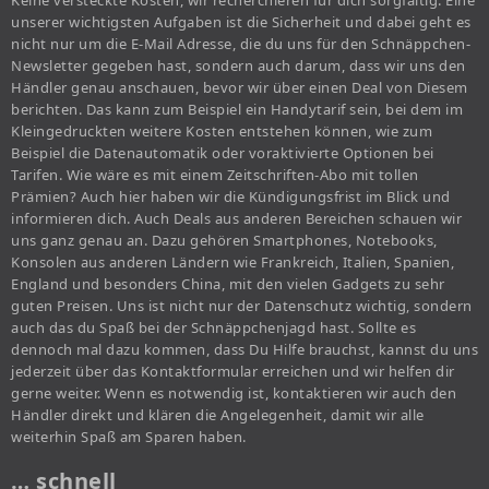
Keine versteckte Kosten, wir recherchieren für dich sorgfältig. Eine
unserer wichtigsten Aufgaben ist die Sicherheit und dabei geht es
nicht nur um die E-Mail Adresse, die du uns für den Schnäppchen-
Newsletter gegeben hast, sondern auch darum, dass wir uns den
Händler genau anschauen, bevor wir über einen Deal von Diesem
berichten. Das kann zum Beispiel ein Handytarif sein, bei dem im
Kleingedruckten weitere Kosten entstehen können, wie zum
Beispiel die Datenautomatik oder voraktivierte Optionen bei
Tarifen. Wie wäre es mit einem Zeitschriften-Abo mit tollen
Prämien? Auch hier haben wir die Kündigungsfrist im Blick und
informieren dich. Auch Deals aus anderen Bereichen schauen wir
uns ganz genau an. Dazu gehören Smartphones, Notebooks,
Konsolen aus anderen Ländern wie Frankreich, Italien, Spanien,
England und besonders China, mit den vielen Gadgets zu sehr
guten Preisen. Uns ist nicht nur der Datenschutz wichtig, sondern
auch das du Spaß bei der Schnäppchenjagd hast. Sollte es
dennoch mal dazu kommen, dass Du Hilfe brauchst, kannst du uns
jederzeit über das Kontaktformular erreichen und wir helfen dir
gerne weiter. Wenn es notwendig ist, kontaktieren wir auch den
Händler direkt und klären die Angelegenheit, damit wir alle
weiterhin Spaß am Sparen haben.
… schnell