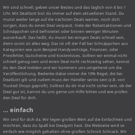
Wir sind schnell, geben unser Bestes und das täglich von 8 bis 1
Uhr. Mit DealGott bist du immer auf dem aktuellsten Stand. Du
musst weder lange auf die nächsten Deals warten, noch dich
sorgen, dass du einen Deal verpasst. Viele der Rabattaktionen und
Schnäppchen sind befristetet oder binnen weniger Minuten
ausverkauft. Das heißt, du musst bei einigen Deals schnell sein,
denn sonst ist alles weg. Das ist oft der Fall bei Schnäppchen aus
Kategorien wie zum Beispiel Handyverträge, Finanzen, oder
Preisfehler, Gutscheine und Kostenloses. Sollten wir einmal nicht
schnell genug sein und einen Deal nicht rechtzeitig sehen, kannst
du den Deal melden und wir kümmern uns umgehend um die
Veröffentlichung. Bedenke dabei immer die 10% Regel, die bei
DealGott gilt und zudem muss der Händler seriös sein (z.B. von
Trusted Shops geprüft). Solltest du dir mal nicht sicher sein, ob der
Deal gut ist, kannst du uns gerne um Hilfe bitten und wie prüfen
den Deal für dich.
… einfach
Wir sind für dich da. Wir legen großen Wert auf die Einfachheit und
möchten, dass du Spaß bei Dealgott hast. Die Webseite wird so
einfach wie möglich gehalten ohne großen Schnick Schnack. Wir