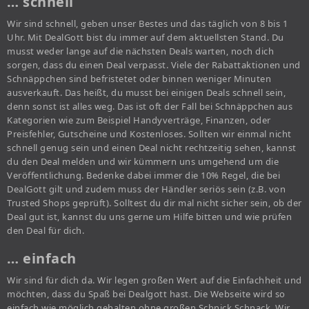
… schnell
Wir sind schnell, geben unser Bestes und das täglich von 8 bis 1
Uhr. Mit DealGott bist du immer auf dem aktuellsten Stand. Du
musst weder lange auf die nächsten Deals warten, noch dich
sorgen, dass du einen Deal verpasst. Viele der Rabattaktionen und
Schnäppchen sind befristetet oder binnen weniger Minuten
ausverkauft. Das heißt, du musst bei einigen Deals schnell sein,
denn sonst ist alles weg. Das ist oft der Fall bei Schnäppchen aus
Kategorien wie zum Beispiel Handyverträge, Finanzen, oder
Preisfehler, Gutscheine und Kostenloses. Sollten wir einmal nicht
schnell genug sein und einen Deal nicht rechtzeitig sehen, kannst
du den Deal melden und wir kümmern uns umgehend um die
Veröffentlichung. Bedenke dabei immer die 10% Regel, die bei
DealGott gilt und zudem muss der Händler seriös sein (z.B. von
Trusted Shops geprüft). Solltest du dir mal nicht sicher sein, ob der
Deal gut ist, kannst du uns gerne um Hilfe bitten und wie prüfen
den Deal für dich.
… einfach
Wir sind für dich da. Wir legen großen Wert auf die Einfachheit und
möchten, dass du Spaß bei Dealgott hast. Die Webseite wird so
einfach wie möglich gehalten ohne großen Schnick Schnack. Wir