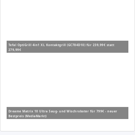
Tefal OptiGrill 4in1 XL Kontaktgrill (GC784D10) für 239,99€ statt
279,99€
Dreame Matrix 10 Ultra Saug- und Wischroboter für 799€ - neuer
Bestpreis (MediaMarkt)