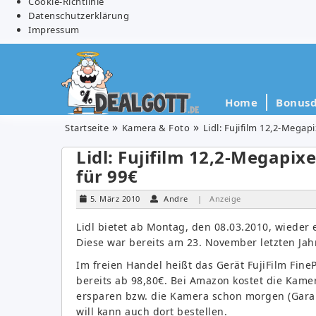
Cookie-Richtlinie
Datenschutzerklärung
Impressum
Home
Bonusd
Startseite
Kamera & Foto
Lidl: Fujifilm 12,2-Megap
Lidl: Fujifilm 12,2-Megapix
für 99€
5. März 2010
Andre
| Anzeige
Lidl bietet ab Montag, den 08.03.2010, wieder e
Diese war bereits am 23. November letzten Jah
Im freien Handel heißt das Gerät FujiFilm Fin
bereits ab 98,80€. Bei Amazon kostet die Kamer
ersparen bzw. die Kamera schon morgen (Garan
will kann auch dort bestellen.