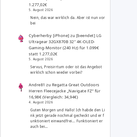
1.277,02€
5. August 2026
Nein, das war wirklich da. Aber ist nun vor
bei
Cyberherby [iPhone]
zu
[beendet] LG
Ultragear 32GX870B 32″ 4K-OLED-
Gaming-Monitor (240 Hz) für 1.099€
statt 1.277,02€
5. August 2026
Servus, Preisirrtum oder ist das Angebot
wirklich schon wieder vorbei?
Andre81
zu
Regatta Great Outdoors
Herren Fleecejacke „Navigate FZ“ für
16,98€ (Vergleich: 34,94€)
4. August 2026
Guten Morgen und Hallo! Ich habde den Li
nk jetzt gerade nochmal gecheckt und er f
unktioniert einwandfrei... Funktioniert er
auch bei…