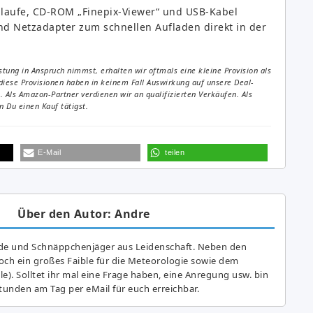
hlaufe, CD-ROM „Finepix-Viewer“ und USB-Kabel
nd Netzadapter zum schnellen Aufladen direkt in der
tung in Anspruch nimmst, erhalten wir oftmals eine kleine Provision als
diese Provisionen haben in keinem Fall Auswirkung auf unsere Deal-
Als Amazon-Partner verdienen wir an qualifizierten Verkäufen. Als
 Du einen Kauf tätigst.
E-Mail
teilen
Über den Autor: Andre
de und Schnäppchenjäger aus Leidenschaft. Neben den
ch ein großes Fai­ble für die Meteorologie sowie dem
e). Solltet ihr mal eine Frage haben, eine Anregung usw. bin
tunden am Tag per eMail für euch erreichbar.