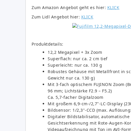
Zum Amazon Angebot geht es hier:
KLICK
Zum Lidl Angebot hier:
KLICK
Produktdetails:
12,2 Megapixel + 3x Zoom
Superflach: nur ca. 2 cm tief
Superleicht: nur ca. 130 g
Robustes Gehäuse mit Metallfront in sc
Gewicht nur ca. 130 g)
Mit 3-fach optischem FUJINON Zoom (Br
96 mm; Lichtstärke F2.9 – F5.2)
Ca. 5,7-facher Digitalzoom
Mit großem 6,9-cm-/2,7"-LC-Display (230
Bildsensor: 1/2,3"-CCD (max. Auflösung:
Digitaler Bildstabilisator, automatisch
Gesichtserkennung mit Rote-Augen-Ko
Videoaufzeichnung mit Ton im AVI-Form