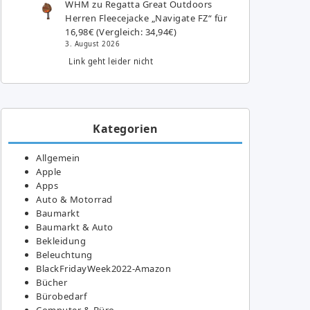
WHM
zu
Regatta Great Outdoors
Herren Fleecejacke „Navigate FZ“ für
16,98€ (Vergleich: 34,94€)
3. August 2026
Link geht leider nicht
Kategorien
Allgemein
Apple
Apps
Auto & Motorrad
Baumarkt
Baumarkt & Auto
Bekleidung
Beleuchtung
BlackFridayWeek2022-Amazon
Bücher
Bürobedarf
Computer & Büro