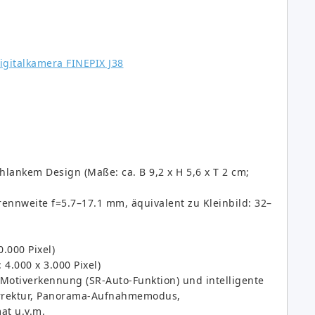
hlankem Design (Maße: ca. B 9,2 x H 5,6 x T 2 cm;
ennweite f=5.7–17.1 mm, äquivalent zu Kleinbild: 32–
.000 Pixel)
 4.000 x 3.000 Pixel)
e Motiverkennung (SR-Auto-Funktion) und intelligente
rrektur, Panorama-Aufnahmemodus,
at u.v.m.