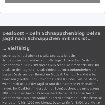
DealGott – Dein Schnäppchenblog Deine
Jagd nach Schnäppchen mit uns ist…
… vielfältig
spare täglich bei über 35 Deals. DealGott ist dein
Schnäppchenblog mit einer großartigen Auswahl an Deals und
Schnäppchen. Seit 2009 sind es nun schon weit mehr als 100.000
Deals. In den täglichen Deals findest du im Handumdrehen die
besten Deals aus den Bereichen Mode & Fashion, Handytarife,
Finanzen (Kredite und Girokonto), Reise & Hotel uvm. Sei dabei,
wenn DealGott auf der Jagd ist und den nächsten Preisknaller
findet. Bei DealGott findest du nur Schnäppchen, die mindestens
10% unter dem besten Preisvergleich liegen. Unter den besten
Schnäppchen aus dem Mobilfunkbereich findest du beispielsweise
Handytarife für 1,99€ pro Monat, Datentarife für 3,99€ pro Monat