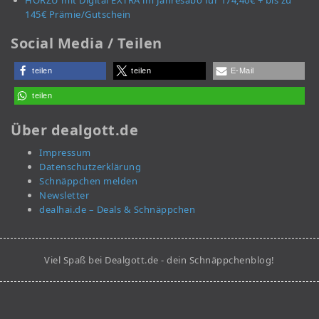
HÖRZU mit Digital EXTRA im Jahresabo für 174,40€ + bis zu
145€ Prämie/Gutschein
Social Media / Teilen
teilen
teilen
E-Mail
teilen
Über dealgott.de
Impressum
Datenschutzerklärung
Schnäppchen melden
Newsletter
dealhai.de – Deals & Schnäppchen
Viel Spaß bei Dealgott.de - dein Schnäppchenblog!