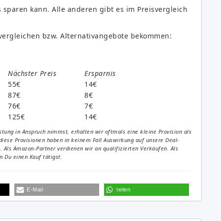
 sparen kann. Alle anderen gibt es im Preisvergleich
r vergleichen bzw. Alternativangebote bekommen:
Nächster Preis
Ersparnis
55€
14€
87€
8€
76€
7€
125€
14€
tung in Anspruch nimmst, erhalten wir oftmals eine kleine Provision als
diese Provisionen haben in keinem Fall Auswirkung auf unsere Deal-
Als Amazon-Partner verdienen wir an qualifizierten Verkäufen. Als
 Du einen Kauf tätigst.
E-Mail
teilen