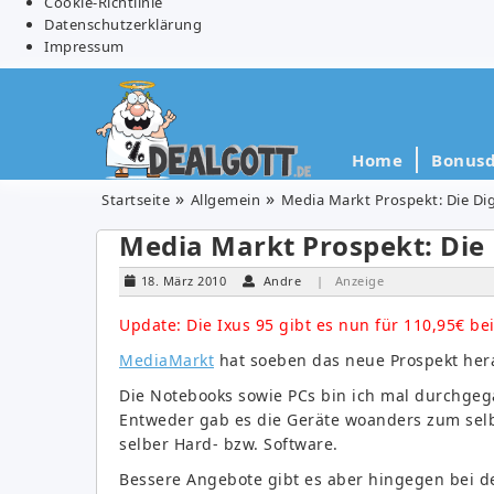
Cookie-Richtlinie
Datenschutzerklärung
Impressum
Home
Bonusd
Startseite
Allgemein
Media Markt Prospekt: Die Di
Media Markt Prospekt: Die
18. März 2010
Andre
| Anzeige
Update: Die Ixus 95 gibt es nun für 110,95€ b
MediaMarkt
hat soeben das neue Prospekt her
Die Notebooks sowie PCs bin ich mal durchgega
Entweder gab es die Geräte woanders zum selb
selber Hard- bzw. Software.
Bessere Angebote gibt es aber hingegen bei d