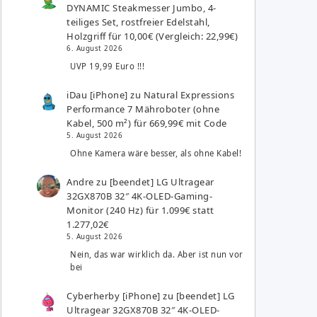
DYNAMIC Steakmesser Jumbo, 4-
teiliges Set, rostfreier Edelstahl,
Holzgriff für 10,00€ (Vergleich: 22,99€)
6. August 2026
UVP 19,99 Euro !!!
iDau [iPhone]
zu
Natural Expressions
Performance 7 Mähroboter (ohne
Kabel, 500 m²) für 669,99€ mit Code
5. August 2026
Ohne Kamera wäre besser, als ohne Kabel!
Andre
zu
[beendet] LG Ultragear
32GX870B 32″ 4K-OLED-Gaming-
Monitor (240 Hz) für 1.099€ statt
1.277,02€
5. August 2026
Nein, das war wirklich da. Aber ist nun vor
bei
Cyberherby [iPhone]
zu
[beendet] LG
Ultragear 32GX870B 32″ 4K-OLED-