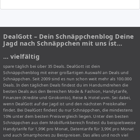
DealGott – Dein Schnäppchenblog Deine
Jagd nach Schnäppchen mit uns ist…
… vielfältig
spare täglich bei über 35 Deals. DealGott ist dein
Schnäppchenblog mit einer großartigen Auswahl an Deals und
Schnäppchen. Seit 2009 sind es nun schon weit mehr als 100.000
Deals. In den täglichen Deals findest du im Handumdrehen die
besten Deals aus den Bereichen Mode & Fashion, Handytarife,
Finanzen (Kredite und Girokonto), Reise & Hotel uvm. Sei dabei,
wenn DealGott auf der Jagd ist und den nächsten Preisknaller
findet. Bei DealGott findest du nur Schnäppchen, die mindestens
10% unter dem besten Preisvergleich liegen. Unter den besten
Schnäppchen aus dem Mobilfunkbereich findest du beispielsweise
Handytarife für 1,99€ pro Monat, Datentarife für 3,99€ pro Monat
und auch Smartphones zu Bestpreisen. Das alles und noch viel