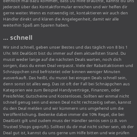
dennoch mal dazu kommen, dass Du Hilfe brauchst, kannst du uns
jederzeit über das Kontaktformular erreichen und wir helfen dir
gerne weiter. Wenn es notwendig ist, kontaktieren wir auch den
Händler direkt und klären die Angelegenheit, damit wir alle
weiterhin Spaß am Sparen haben.
… schnell
Wir sind schnell, geben unser Bestes und das täglich von 8 bis 1
Uhr. Mit DealGott bist du immer auf dem aktuellsten Stand. Du
musst weder lange auf die nächsten Deals warten, noch dich
sorgen, dass du einen Deal verpasst. Viele der Rabattaktionen und
Schnäppchen sind befristetet oder binnen weniger Minuten
ausverkauft. Das heißt, du musst bei einigen Deals schnell sein,
denn sonst ist alles weg. Das ist oft der Fall bei Schnäppchen aus
Kategorien wie zum Beispiel Handyverträge, Finanzen, oder
Preisfehler, Gutscheine und Kostenloses. Sollten wir einmal nicht
schnell genug sein und einen Deal nicht rechtzeitig sehen, kannst
du den Deal melden und wir kümmern uns umgehend um die
Veröffentlichung. Bedenke dabei immer die 10% Regel, die bei
DealGott gilt und zudem muss der Händler seriös sein (z.B. von
Trusted Shops geprüft). Solltest du dir mal nicht sicher sein, ob der
Deal gut ist, kannst du uns gerne um Hilfe bitten und wie prüfen