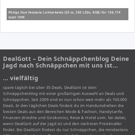
Philips Hue Festavia Lichterkette (20 m, 250 LEDs, RGB) für 136,17€
statt 149€
DealGott – Dein Schnäppchenblog Deine
Jagd nach Schnäppchen mit uns ist…
… vielfältig
spare täglich bei über 35 Deals. DealGott ist dein
Schnäppchenblog mit einer großartigen Auswahl an Deals und
Schnäppchen. Seit 2009 sind es nun schon weit mehr als 100.000
Deals. In den täglichen Deals findest du im Handumdrehen die
besten Deals aus den Bereichen Mode & Fashion, Handytarife,
Finanzen (Kredite und Girokonto), Reise & Hotel uvm. Sei dabei,
wenn DealGott auf der Jagd ist und den nächsten Preisknaller
findet. Bei DealGott findest du nur Schnäppchen, die mindestens