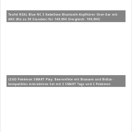
Teufel REAL Blue NC 3 Kabellose Bluetooth-Kopfhörer Over-Ear mit
ANC (Bis zu 59 Stunden) für 149,99€ (Vergleich: 199,99€)
LEGO Pokémon SMART Play: Beerenfete mit Bisasam und Bidiza -
kompatibles interaktives Set mit 2 SMART Tags und 2 Pokémon
Figuren (72155) für 14,99€ (Vergleich: 19,99€)