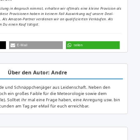
tung in Anspruch nimmst, erhalten wir oftmals eine kleine Provision als
diese Provisionen haben in keinem Fall Auswirkung auf unsere Deal-
Als Amazon-Partner verdienen wir an qualifizierten Verkäufen. Als
 Du einen Kauf tätigst.
E-Mail
teilen
Über den Autor: Andre
de und Schnäppchenjäger aus Leidenschaft. Neben den
ch ein großes Fai­ble für die Meteorologie sowie dem
e). Solltet ihr mal eine Frage haben, eine Anregung usw. bin
tunden am Tag per eMail für euch erreichbar.