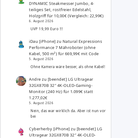
DYNAMIC Steakmesser Jumbo, 4-
teiliges Set, rostfreier Edelstahl,
Holzgriff für 10,00€ (Vergleich: 22,99€)
6. August 2026
UVP 19,99 Euro !!!
iDau [iPhone]
zu
Natural Expressions
Performance 7 Mähroboter (ohne
Kabel, 500 m²) für 669,99€ mit Code
5. August 2026
Ohne Kamera wäre besser, als ohne Kabel!
Andre
zu
[beendet] LG Ultragear
32GX870B 32″ 4K-OLED-Gaming-
Monitor (240 Hz) für 1.099€ statt
1.277,02€
5. August 2026
Nein, das war wirklich da. Aber ist nun vor
bei
Cyberherby [iPhone]
zu
[beendet] LG
Ultragear 32GX870B 32″ 4K-OLED-