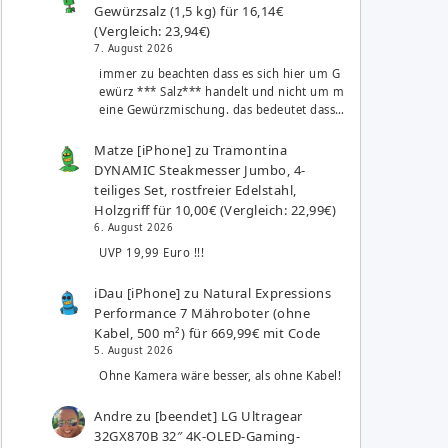
Gewürzsalz (1,5 kg) für 16,14€
(Vergleich: 23,94€)
7. August 2026
immer zu beachten dass es sich hier um G
ewürz *** Salz*** handelt und nicht um m
eine Gewürzmischung. das bedeutet dass…
Matze [iPhone]
zu
Tramontina
DYNAMIC Steakmesser Jumbo, 4-
teiliges Set, rostfreier Edelstahl,
Holzgriff für 10,00€ (Vergleich: 22,99€)
6. August 2026
UVP 19,99 Euro !!!
iDau [iPhone]
zu
Natural Expressions
Performance 7 Mähroboter (ohne
Kabel, 500 m²) für 669,99€ mit Code
5. August 2026
Ohne Kamera wäre besser, als ohne Kabel!
Andre
zu
[beendet] LG Ultragear
32GX870B 32″ 4K-OLED-Gaming-