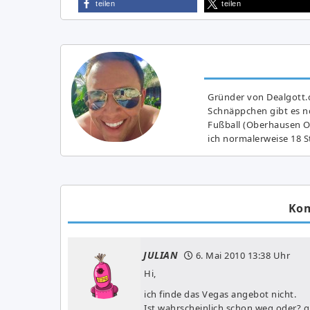
teilen
teilen
Gründer von Dealgott.
Schnäppchen gibt es no
Fußball (Oberhausen Ol
ich normalerweise 18 S
Ko
JULIAN
6. Mai 2010
13:38 Uhr
Hi,
ich finde das Vegas angebot nicht.
Ist wahrscheinlich schon weg oder? g