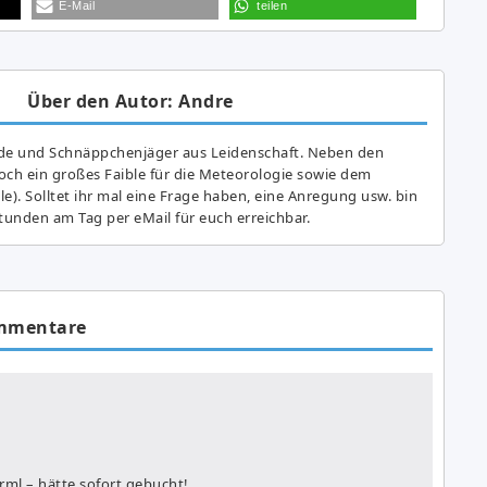
E-Mail
teilen
Über den Autor: Andre
de und Schnäppchenjäger aus Leidenschaft. Neben den
ch ein großes Fai­ble für die Meteorologie sowie dem
e). Solltet ihr mal eine Frage haben, eine Anregung usw. bin
tunden am Tag per eMail für euch erreichbar.
mmentare
rml – hätte sofort gebucht!