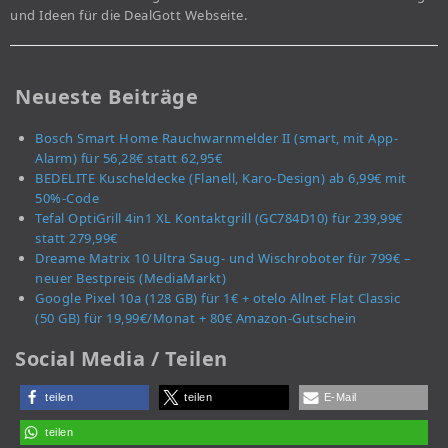
und Ideen für die DealGott Webseite.
Neueste Beiträge
Bosch Smart Home Rauchwarnmelder II (smart, mit App-
Alarm) für 56,28€ statt 62,95€
BEDELITE Kuscheldecke (Flanell, Karo-Design) ab 6,99€ mit
50%-Code
Tefal OptiGrill 4in1 XL Kontaktgrill (GC784D10) für 239,99€
statt 279,99€
Dreame Matrix 10 Ultra Saug- und Wischroboter für 799€ –
neuer Bestpreis (MediaMarkt)
Google Pixel 10a (128 GB) für 1€ + otelo Allnet Flat Classic
(50 GB) für 19,99€/Monat + 80€ Amazon-Gutschein
Social Media / Teilen
teilen
teilen
E-Mail
teilen