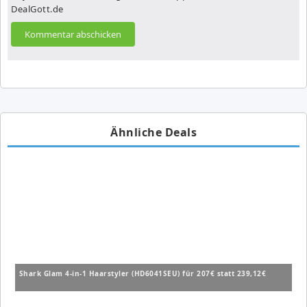
DealGott.de
Ähnliche Deals
Shark Glam 4-in-1 Haarstyler (HD6041SEU) für 207€ statt 239,12€