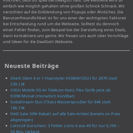
möchten, dass du Spaß bei Dealgott hast. Die Webseite wird so
einfach wie möglich gehalten ohne großen Schnick Schnack. Wir
verzichten auf die Einblendung von Popups oder Ähnliches. Die
Benutzerfreundlichkeit ist für uns einer der wichtigsten Faktoren
bei Entscheidung rund um die Webseite. Solltest du dennoch
einen Fehler finden, zum Beispiel bei der Darstellung eines Deals,
dann kontaktiere uns gerne. Wir freuen uns auch über Vorschläge
und Ideen für die DealGott Webseite.
Neueste Beiträge
Shark Glam 4-in-1 Haarstyler (HD6041SEU) für 207€ statt
239,12€
HIGH Mobile 5G im Telekom-Netz: Flex-Tarife jetzt ab
9,99€/Monat (monatlich kündbar)
SodaStream Duo (Titan) Wassersprudler für 94€ statt
106,15€
NKD Sale: 50% Rabatt auf alle Sale-Artikel (bereits im Preis
abgezogen)
Lotto24 Gutschein: 3 Felder Lotto 6 aus 49 für nur 0,10€ –
50 Mio. Jackpot