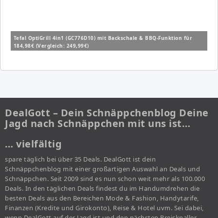
Tefal OptiGrill 4in1 (GC776D10) mit Backschale & BBQ-Funktion für
184,98€ (Vergleich: 249,99€)
DealGott – Dein Schnäppchenblog Deine
Jagd nach Schnäppchen mit uns ist…
… vielfältig
spare täglich bei über 35 Deals. DealGott ist dein
Schnäppchenblog mit einer großartigen Auswahl an Deals und
Schnäppchen. Seit 2009 sind es nun schon weit mehr als 100.000
Deals. In den täglichen Deals findest du im Handumdrehen die
besten Deals aus den Bereichen Mode & Fashion, Handytarife,
Finanzen (Kredite und Girokonto), Reise & Hotel uvm. Sei dabei,
wenn DealGott auf der Jagd ist und den nächsten Preisknaller