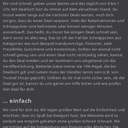
Wir sind schnell, geben unser Bestes und das täglich von 8 bis 1
Uhr. Mit DealGott bist du immer auf dem aktuellsten Stand. Du
musst weder lange auf die nächsten Deals warten, noch dich
sorgen, dass du einen Deal verpasst. Viele der Rabattaktionen und
Schnäppchen sind befristetet oder binnen weniger Minuten
ausverkauft. Das heißt, du musst bei einigen Deals schnell sein,
denn sonst ist alles weg. Das ist oft der Fall bei Schnäppchen aus
Kategorien wie zum Beispiel Handyverträge, Finanzen, oder
Preisfehler, Gutscheine und Kostenloses. Sollten wir einmal nicht
schnell genug sein und einen Deal nicht rechtzeitig sehen, kannst
du den Deal melden und wir kümmern uns umgehend um die
Veröffentlichung. Bedenke dabei immer die 10% Regel, die bei
DealGott gilt und zudem muss der Händler seriös sein (z.B. von
Trusted Shops geprüft). Solltest du dir mal nicht sicher sein, ob der
Deal gut ist, kannst du uns gerne um Hilfe bitten und wie prüfen
den Deal für dich.
… einfach
Wir sind für dich da. Wir legen großen Wert auf die Einfachheit und
möchten, dass du Spaß bei Dealgott hast. Die Webseite wird so
einfach wie möglich gehalten ohne großen Schnick Schnack. Wir
verzichten auf die Einblendung von Popups oder Ähnliches. Die