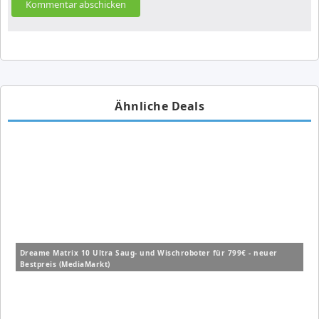
Ähnliche Deals
Dreame Matrix 10 Ultra Saug- und Wischroboter für 799€ - neuer
Bestpreis (MediaMarkt)