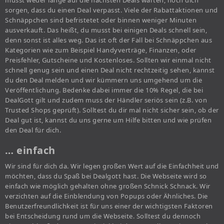
musst weder lange auf die nächsten Deals warten, noch dich
sorgen, dass du einen Deal verpasst. Viele der Rabattaktionen und
Schnäppchen sind befristetet oder binnen weniger Minuten
ausverkauft. Das heißt, du musst bei einigen Deals schnell sein,
denn sonst ist alles weg. Das ist oft der Fall bei Schnäppchen aus
Kategorien wie zum Beispiel Handyverträge, Finanzen, oder
Preisfehler, Gutscheine und Kostenloses. Sollten wir einmal nicht
schnell genug sein und einen Deal nicht rechtzeitig sehen, kannst
du den Deal melden und wir kümmern uns umgehend um die
Veröffentlichung. Bedenke dabei immer die 10% Regel, die bei
DealGott gilt und zudem muss der Händler seriös sein (z.B. von
Trusted Shops geprüft). Solltest du dir mal nicht sicher sein, ob der
Deal gut ist, kannst du uns gerne um Hilfe bitten und wie prüfen
den Deal für dich.
… einfach
Wir sind für dich da. Wir legen großen Wert auf die Einfachheit und
möchten, dass du Spaß bei Dealgott hast. Die Webseite wird so
einfach wie möglich gehalten ohne großen Schnick Schnack. Wir
verzichten auf die Einblendung von Popups oder Ähnliches. Die
Benutzerfreundlichkeit ist für uns einer der wichtigsten Faktoren
bei Entscheidung rund um die Webseite. Solltest du dennoch