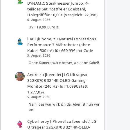
DYNAMIC Steakmesser Jumbo, 4-
teiliges Set, rostfreier Edelstahl,
Holzgriff für 10,00€ (Vergleich: 22,99€)
6. August 2026
UVP 19,99 Euro !!!
iDau [iPhone]
zu
Natural Expressions
Performance 7 Mähroboter (ohne
Kabel, 500 m²) für 669,99€ mit Code
5. August 2026
Ohne Kamera wäre besser, als ohne Kabel!
Andre
zu
[beendet] LG Ultragear
32GX870B 32″ 4K-OLED-Gaming-
Monitor (240 Hz) für 1.099€ statt
1.277,02€
5. August 2026
Nein, das war wirklich da. Aber ist nun vor
bei
Cyberherby [iPhone]
zu
[beendet] LG
Ultragear 32GX870B 32″ 4K-OLED-