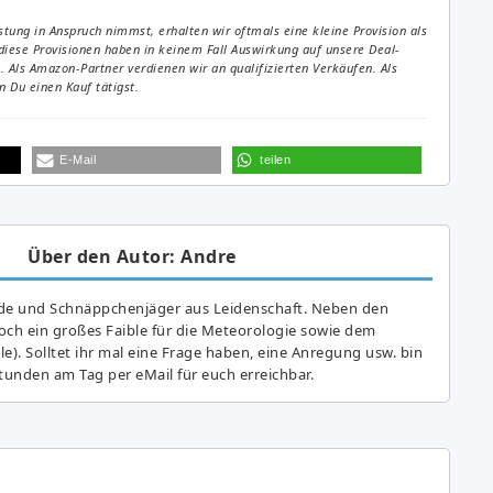
tung in Anspruch nimmst, erhalten wir oftmals eine kleine Provision als
diese Provisionen haben in keinem Fall Auswirkung auf unsere Deal-
Als Amazon-Partner verdienen wir an qualifizierten Verkäufen. Als
 Du einen Kauf tätigst.
E-Mail
teilen
Über den Autor: Andre
de und Schnäppchenjäger aus Leidenschaft. Neben den
ch ein großes Fai­ble für die Meteorologie sowie dem
e). Solltet ihr mal eine Frage haben, eine Anregung usw. bin
tunden am Tag per eMail für euch erreichbar.