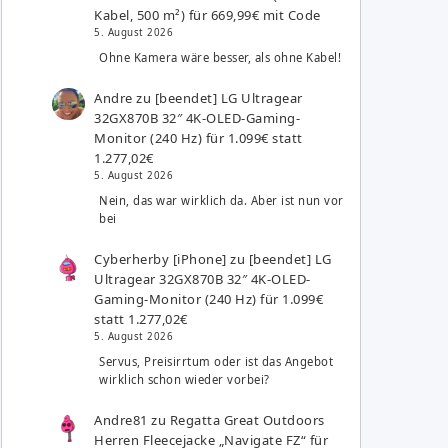
Kabel, 500 m²) für 669,99€ mit Code
5. August 2026
Ohne Kamera wäre besser, als ohne Kabel!
Andre
zu
[beendet] LG Ultragear
32GX870B 32″ 4K-OLED-Gaming-
Monitor (240 Hz) für 1.099€ statt
1.277,02€
5. August 2026
Nein, das war wirklich da. Aber ist nun vor
bei
Cyberherby [iPhone]
zu
[beendet] LG
Ultragear 32GX870B 32″ 4K-OLED-
Gaming-Monitor (240 Hz) für 1.099€
statt 1.277,02€
5. August 2026
Servus, Preisirrtum oder ist das Angebot
wirklich schon wieder vorbei?
Andre81
zu
Regatta Great Outdoors
Herren Fleecejacke „Navigate FZ“ für