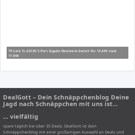
TP-Link TL-SG105 5-Port Gigabit Netzwerk-Switch für 14,69€ statt
17,90€
DealGott – Dein Schnäppchenblog Deine
Jagd nach Schnäppchen mit uns ist…
… vielfältig
spare täglich bei über 35 Deals. DealGott ist dein
Schnäppchenblog mit einer großartigen Auswahl an Deals und