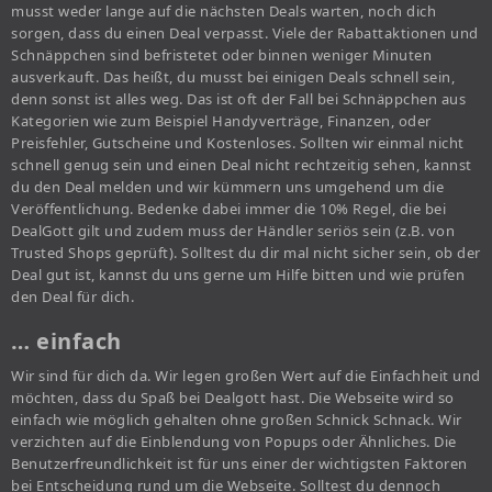
musst weder lange auf die nächsten Deals warten, noch dich
sorgen, dass du einen Deal verpasst. Viele der Rabattaktionen und
Schnäppchen sind befristetet oder binnen weniger Minuten
ausverkauft. Das heißt, du musst bei einigen Deals schnell sein,
denn sonst ist alles weg. Das ist oft der Fall bei Schnäppchen aus
Kategorien wie zum Beispiel Handyverträge, Finanzen, oder
Preisfehler, Gutscheine und Kostenloses. Sollten wir einmal nicht
schnell genug sein und einen Deal nicht rechtzeitig sehen, kannst
du den Deal melden und wir kümmern uns umgehend um die
Veröffentlichung. Bedenke dabei immer die 10% Regel, die bei
DealGott gilt und zudem muss der Händler seriös sein (z.B. von
Trusted Shops geprüft). Solltest du dir mal nicht sicher sein, ob der
Deal gut ist, kannst du uns gerne um Hilfe bitten und wie prüfen
den Deal für dich.
… einfach
Wir sind für dich da. Wir legen großen Wert auf die Einfachheit und
möchten, dass du Spaß bei Dealgott hast. Die Webseite wird so
einfach wie möglich gehalten ohne großen Schnick Schnack. Wir
verzichten auf die Einblendung von Popups oder Ähnliches. Die
Benutzerfreundlichkeit ist für uns einer der wichtigsten Faktoren
bei Entscheidung rund um die Webseite. Solltest du dennoch