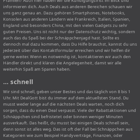
Prämien? Auch hier haben wir die Kündigungsfrist im Blick und
informieren dich. Auch Deals aus anderen Bereichen schauen wir
uns ganz genau an. Dazu gehören Smartphones, Notebooks,
Konsolen aus anderen Ländern wie Frankreich, Italien, Spanien,
England und besonders China, mit den vielen Gadgets zu sehr
guten Preisen. Uns ist nicht nur der Datenschutz wichtig, sondern
auch das du Spaß bei der Schnäppchenjagd hast. Sollte es
dennoch mal dazu kommen, dass Du Hilfe brauchst, kannst du uns
jederzeit über das Kontaktformular erreichen und wir helfen dir
gerne weiter. Wenn es notwendig ist, kontaktieren wir auch den
Händler direkt und klären die Angelegenheit, damit wir alle
weiterhin Spaß am Sparen haben.
… schnell
Wir sind schnell, geben unser Bestes und das täglich von 8 bis 1
Uhr. Mit DealGott bist du immer auf dem aktuellsten Stand. Du
musst weder lange auf die nächsten Deals warten, noch dich
sorgen, dass du einen Deal verpasst. Viele der Rabattaktionen und
Schnäppchen sind befristetet oder binnen weniger Minuten
ausverkauft. Das heißt, du musst bei einigen Deals schnell sein,
denn sonst ist alles weg. Das ist oft der Fall bei Schnäppchen aus
Kategorien wie zum Beispiel Handyverträge, Finanzen, oder