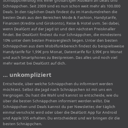
Schnäppchenblog mit einer großartigen Auswahl an Deals und
Schnäppchen. Seit 2009 sind es nun schon weit mehr als 100.000
Deals. In den täglichen Deals findest du im Handumdrehen die
besten Deals aus den Bereichen Mode & Fashion, Handytarife,
Finanzen (Kredite und Girokonto), Reise & Hotel uvm. Sei dabei,
wenn DealGott auf der Jagd ist und den nächsten Preisknaller
findet. Bei DealGott findest du nur Schnäppchen, die mindestens
10% unter dem besten Preisvergleich liegen. Unter den besten
Schnäppchen aus dem Mobilfunkbereich findest du beispielsweise
Handytarife für 1,99€ pro Monat, Datentarife für 3,99€ pro Monat
und auch Smartphones zu Bestpreisen. Das alles und noch viel
mehr wartet bei DealGott auf dich.
… unkompliziert
Entscheide, über welche Schnäppchen du informiert werden
möchtest. Selbst die Jagd nach Schnäppchen ist mit uns ein
Vergnügen. Du hast die Wahl und kannst so entscheide, wie du
über die besten Schnäppchen informiert werden willst. Die
Schnäppchen und Deals kannst du per Newsletter, der täglich
einmal verschickt wird oder über die DealGott App für Android
und Apple IOS erhalten. Du entscheidest und wir bringen dir die
besten Schnäppchen.