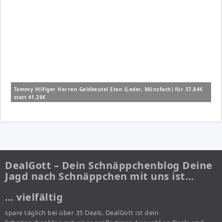
Tommy Hilfiger Herren Geldbeutel Eton (Leder, Münzfach) für 37,84€
statt 41,28€
DealGott – Dein Schnäppchenblog Deine
Jagd nach Schnäppchen mit uns ist…
… vielfältig
spare täglich bei über 35 Deals. DealGott ist dein