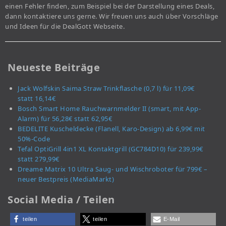
einen Fehler finden, zum Beispiel bei der Darstellung eines Deals,
dann kontaktiere uns gerne. Wir freuen uns auch über Vorschläge
und Ideen für die DealGott Webseite.
Neueste Beiträge
Jack Wolfskin Saima Straw Trinkflasche (0,7 l) für 11,09€
statt 16,14€
Bosch Smart Home Rauchwarnmelder II (smart, mit App-
Alarm) für 56,28€ statt 62,95€
BEDELITE Kuscheldecke (Flanell, Karo-Design) ab 6,99€ mit
50%-Code
Tefal OptiGrill 4in1 XL Kontaktgrill (GC784D10) für 239,99€
statt 279,99€
Dreame Matrix 10 Ultra Saug- und Wischroboter für 799€ –
neuer Bestpreis (MediaMarkt)
Social Media / Teilen
teilen
teilen
E-Mail