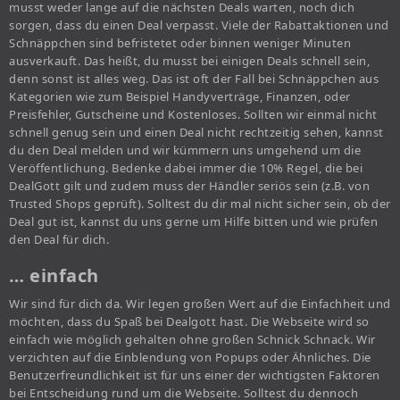
musst weder lange auf die nächsten Deals warten, noch dich
sorgen, dass du einen Deal verpasst. Viele der Rabattaktionen und
Schnäppchen sind befristetet oder binnen weniger Minuten
ausverkauft. Das heißt, du musst bei einigen Deals schnell sein,
denn sonst ist alles weg. Das ist oft der Fall bei Schnäppchen aus
Kategorien wie zum Beispiel Handyverträge, Finanzen, oder
Preisfehler, Gutscheine und Kostenloses. Sollten wir einmal nicht
schnell genug sein und einen Deal nicht rechtzeitig sehen, kannst
du den Deal melden und wir kümmern uns umgehend um die
Veröffentlichung. Bedenke dabei immer die 10% Regel, die bei
DealGott gilt und zudem muss der Händler seriös sein (z.B. von
Trusted Shops geprüft). Solltest du dir mal nicht sicher sein, ob der
Deal gut ist, kannst du uns gerne um Hilfe bitten und wie prüfen
den Deal für dich.
… einfach
Wir sind für dich da. Wir legen großen Wert auf die Einfachheit und
möchten, dass du Spaß bei Dealgott hast. Die Webseite wird so
einfach wie möglich gehalten ohne großen Schnick Schnack. Wir
verzichten auf die Einblendung von Popups oder Ähnliches. Die
Benutzerfreundlichkeit ist für uns einer der wichtigsten Faktoren
bei Entscheidung rund um die Webseite. Solltest du dennoch