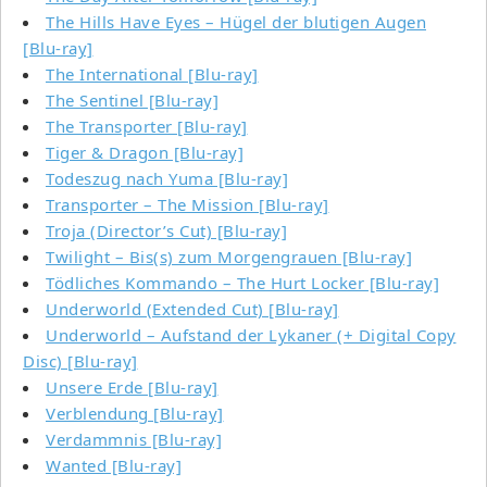
The Hills Have Eyes – Hügel der blutigen Augen
[Blu-ray]
The International [Blu-ray]
The Sentinel [Blu-ray]
The Transporter [Blu-ray]
Tiger & Dragon [Blu-ray]
Todeszug nach Yuma [Blu-ray]
Transporter – The Mission [Blu-ray]
Troja (Director’s Cut) [Blu-ray]
Twilight – Bis(s) zum Morgengrauen [Blu-ray]
Tödliches Kommando – The Hurt Locker [Blu-ray]
Underworld (Extended Cut) [Blu-ray]
Underworld – Aufstand der Lykaner (+ Digital Copy
Disc) [Blu-ray]
Unsere Erde [Blu-ray]
Verblendung [Blu-ray]
Verdammnis [Blu-ray]
Wanted [Blu-ray]