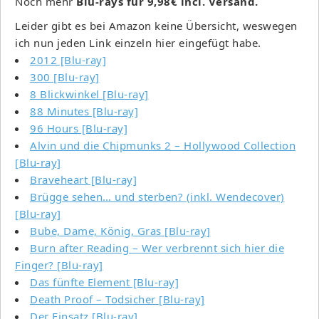
Noch mehr
Blu-rays für 9,98€ incl. Versand.
Leider gibt es bei Amazon keine Übersicht, weswegen
ich nun jeden Link einzeln hier eingefügt habe.
2012 [Blu-ray]
300 [Blu-ray]
8 Blickwinkel [Blu-ray]
88 Minutes [Blu-ray]
96 Hours [Blu-ray]
Alvin und die Chipmunks 2 – Hollywood Collection
[Blu-ray]
Braveheart [Blu-ray]
Brügge sehen… und sterben? (inkl. Wendecover)
[Blu-ray]
Bube, Dame, König, Gras [Blu-ray]
Burn after Reading – Wer verbrennt sich hier die
Finger? [Blu-ray]
Das fünfte Element [Blu-ray]
Death Proof – Todsicher [Blu-ray]
Der Einsatz [Blu-ray]