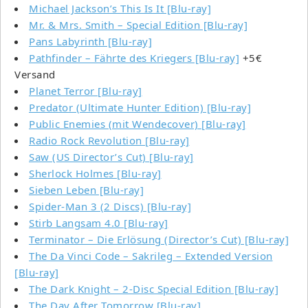
Michael Jackson’s This Is It [Blu-ray]
Mr. & Mrs. Smith – Special Edition [Blu-ray]
Pans Labyrinth [Blu-ray]
Pathfinder – Fährte des Kriegers [Blu-ray]
+5€
Versand
Planet Terror [Blu-ray]
Predator (Ultimate Hunter Edition) [Blu-ray]
Public Enemies (mit Wendecover) [Blu-ray]
Radio Rock Revolution [Blu-ray]
Saw (US Director’s Cut) [Blu-ray]
Sherlock Holmes [Blu-ray]
Sieben Leben [Blu-ray]
Spider-Man 3 (2 Discs) [Blu-ray]
Stirb Langsam 4.0 [Blu-ray]
Terminator – Die Erlösung (Director’s Cut) [Blu-ray]
The Da Vinci Code – Sakrileg – Extended Version
[Blu-ray]
The Dark Knight – 2-Disc Special Edition [Blu-ray]
The Day After Tomorrow [Blu-ray]