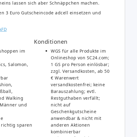
scheins lassen sich aber Schnäppchen machen.
n 3 Euro Gutscheincode adcell einsetzen und
Konditionen
l shoppen im
WGS für alle Produkte im
Onlineshop von SC24.com;
ics, Salomon,
1 GS pro Person einlösbar;
zzgl. Versandkosten, ab 50
rbar
€ Warenwert
shion,
versandkostenfrei; keine
ßball,
Barauszahlung; evtl.
und Walking
Restguthaben verfällt;
, Männer und
nicht auf
Geschenkgutscheine
ie
anwendbar & nicht mit
 richtig sparen
anderen Aktionen
kombinierbar