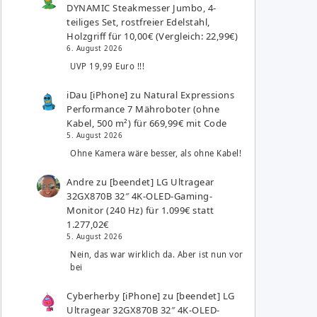
DYNAMIC Steakmesser Jumbo, 4-
teiliges Set, rostfreier Edelstahl,
Holzgriff für 10,00€ (Vergleich: 22,99€)
6. August 2026
UVP 19,99 Euro !!!
iDau [iPhone]
zu
Natural Expressions
Performance 7 Mähroboter (ohne
Kabel, 500 m²) für 669,99€ mit Code
5. August 2026
Ohne Kamera wäre besser, als ohne Kabel!
Andre
zu
[beendet] LG Ultragear
32GX870B 32″ 4K-OLED-Gaming-
Monitor (240 Hz) für 1.099€ statt
1.277,02€
5. August 2026
Nein, das war wirklich da. Aber ist nun vor
bei
Cyberherby [iPhone]
zu
[beendet] LG
Ultragear 32GX870B 32″ 4K-OLED-