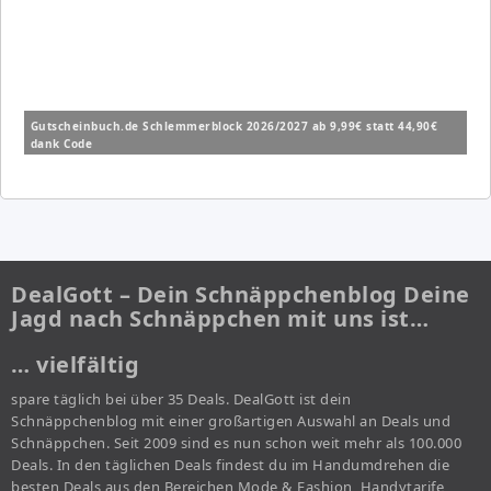
Gutscheinbuch.de Schlemmerblock 2026/2027 ab 9,99€ statt 44,90€
dank Code
DealGott – Dein Schnäppchenblog Deine
Jagd nach Schnäppchen mit uns ist…
… vielfältig
spare täglich bei über 35 Deals. DealGott ist dein
Schnäppchenblog mit einer großartigen Auswahl an Deals und
Schnäppchen. Seit 2009 sind es nun schon weit mehr als 100.000
Deals. In den täglichen Deals findest du im Handumdrehen die
besten Deals aus den Bereichen Mode & Fashion, Handytarife,