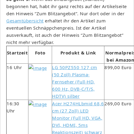
begonnen hat, habt ihr ganz rechts auf der Artikelseite
den Hinweis “Zum Blitzangebot”. Nur dort oder in der
Gesamtübersicht
erhaltet ihr den Artikel zum
eventuellen Schnäppchenpreis. Ist der Artikel
ausverkauft, ist auch der Hinweis “Zum Blitzangebot”
nicht mehr verfügbar.
Startzeit
Foto
Produkt & Link
Normalprei
bei Amazo
16 Uhr
LG 50PZ550 127 cm
899,00 Euro
(50 Zoll) Plasma-
Fernseher (Full-HD,
600 Hz, DVB-C/T/S,
HDTV) silber
16:30
Acer H274HLbmid 68,6
269,00 Euro
Uhr
cm (27 Zoll) LED
Monitor (Full HD, VGA,
DVI, HDMI, 5ms
Reaktionszeit) schwarz