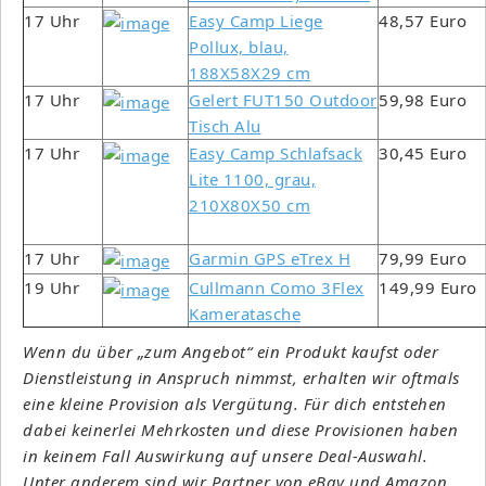
17 Uhr
Easy Camp Liege
48,57 Euro
Pollux, blau,
188X58X29 cm
17 Uhr
Gelert FUT150 Outdoor
59,98 Euro
Tisch Alu
17 Uhr
Easy Camp Schlafsack
30,45 Euro
Lite 1100, grau,
210X80X50 cm
17 Uhr
Garmin GPS eTrex H
79,99 Euro
19 Uhr
Cullmann Como 3Flex
149,99 Euro
Kameratasche
Wenn du über „zum Angebot“ ein Produkt kaufst oder
Dienstleistung in Anspruch nimmst, erhalten wir oftmals
eine kleine Provision als Vergütung. Für dich entstehen
dabei keinerlei Mehrkosten und diese Provisionen haben
in keinem Fall Auswirkung auf unsere Deal-Auswahl.
Unter anderem sind wir Partner von eBay und Amazon.