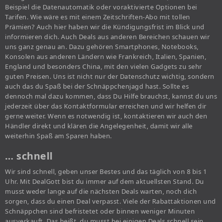
Beispiel die Datenautomatik oder voraktivierte Optionen bei
Tarifen. Wie wäre es mit einem Zeitschriften-Abo mit tollen
Prämien? Auch hier haben wir die Kündigungsfrist im Blick und
informieren dich. Auch Deals aus anderen Bereichen schauen wir
uns ganz genau an. Dazu gehören Smartphones, Notebooks,
Konsolen aus anderen Ländern wie Frankreich, Italien, Spanien,
England und besonders China, mit den vielen Gadgets zu sehr
guten Preisen. Uns ist nicht nur der Datenschutz wichtig, sondern
auch das du Spaß bei der Schnäppchenjagd hast. Sollte es
dennoch mal dazu kommen, dass Du Hilfe brauchst, kannst du uns
jederzeit über das Kontaktformular erreichen und wir helfen dir
gerne weiter. Wenn es notwendig ist, kontaktieren wir auch den
Händler direkt und klären die Angelegenheit, damit wir alle
weiterhin Spaß am Sparen haben.
… schnell
Wir sind schnell, geben unser Bestes und das täglich von 8 bis 1
Uhr. Mit DealGott bist du immer auf dem aktuellsten Stand. Du
musst weder lange auf die nächsten Deals warten, noch dich
sorgen, dass du einen Deal verpasst. Viele der Rabattaktionen und
Schnäppchen sind befristetet oder binnen weniger Minuten
ausverkauft. Das heißt, du musst bei einigen Deals schnell sein,