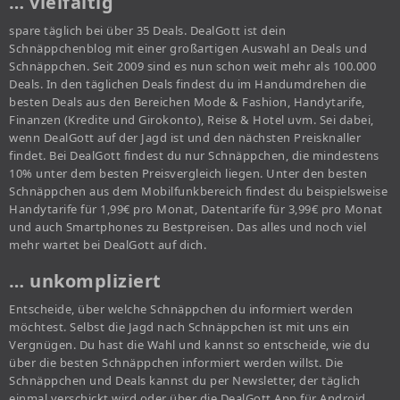
… vielfältig
spare täglich bei über 35 Deals. DealGott ist dein
Schnäppchenblog mit einer großartigen Auswahl an Deals und
Schnäppchen. Seit 2009 sind es nun schon weit mehr als 100.000
Deals. In den täglichen Deals findest du im Handumdrehen die
besten Deals aus den Bereichen Mode & Fashion, Handytarife,
Finanzen (Kredite und Girokonto), Reise & Hotel uvm. Sei dabei,
wenn DealGott auf der Jagd ist und den nächsten Preisknaller
findet. Bei DealGott findest du nur Schnäppchen, die mindestens
10% unter dem besten Preisvergleich liegen. Unter den besten
Schnäppchen aus dem Mobilfunkbereich findest du beispielsweise
Handytarife für 1,99€ pro Monat, Datentarife für 3,99€ pro Monat
und auch Smartphones zu Bestpreisen. Das alles und noch viel
mehr wartet bei DealGott auf dich.
… unkompliziert
Entscheide, über welche Schnäppchen du informiert werden
möchtest. Selbst die Jagd nach Schnäppchen ist mit uns ein
Vergnügen. Du hast die Wahl und kannst so entscheide, wie du
über die besten Schnäppchen informiert werden willst. Die
Schnäppchen und Deals kannst du per Newsletter, der täglich
einmal verschickt wird oder über die DealGott App für Android