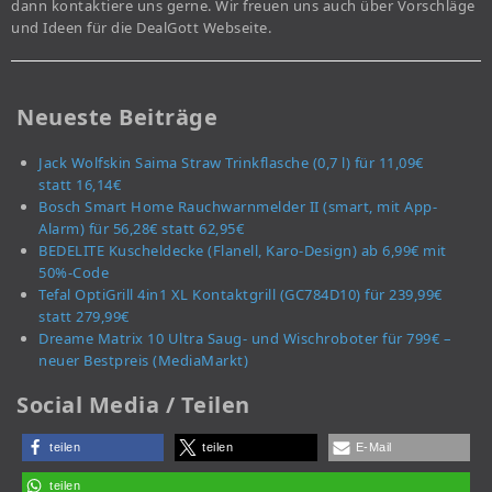
dann kontaktiere uns gerne. Wir freuen uns auch über Vorschläge
und Ideen für die DealGott Webseite.
Neueste Beiträge
Jack Wolfskin Saima Straw Trinkflasche (0,7 l) für 11,09€
statt 16,14€
Bosch Smart Home Rauchwarnmelder II (smart, mit App-
Alarm) für 56,28€ statt 62,95€
BEDELITE Kuscheldecke (Flanell, Karo-Design) ab 6,99€ mit
50%-Code
Tefal OptiGrill 4in1 XL Kontaktgrill (GC784D10) für 239,99€
statt 279,99€
Dreame Matrix 10 Ultra Saug- und Wischroboter für 799€ –
neuer Bestpreis (MediaMarkt)
Social Media / Teilen
teilen
teilen
E-Mail
teilen