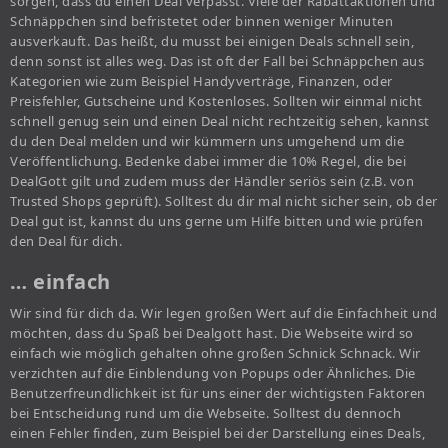
sorgen, dass du einen Deal verpasst. Viele der Rabattaktionen und
Schnäppchen sind befristetet oder binnen weniger Minuten
ausverkauft. Das heißt, du musst bei einigen Deals schnell sein,
denn sonst ist alles weg. Das ist oft der Fall bei Schnäppchen aus
Kategorien wie zum Beispiel Handyverträge, Finanzen, oder
Preisfehler, Gutscheine und Kostenloses. Sollten wir einmal nicht
schnell genug sein und einen Deal nicht rechtzeitig sehen, kannst
du den Deal melden und wir kümmern uns umgehend um die
Veröffentlichung. Bedenke dabei immer die 10% Regel, die bei
DealGott gilt und zudem muss der Händler seriös sein (z.B. von
Trusted Shops geprüft). Solltest du dir mal nicht sicher sein, ob der
Deal gut ist, kannst du uns gerne um Hilfe bitten und wie prüfen
den Deal für dich.
… einfach
Wir sind für dich da. Wir legen großen Wert auf die Einfachheit und
möchten, dass du Spaß bei Dealgott hast. Die Webseite wird so
einfach wie möglich gehalten ohne großen Schnick Schnack. Wir
verzichten auf die Einblendung von Popups oder Ähnliches. Die
Benutzerfreundlichkeit ist für uns einer der wichtigsten Faktoren
bei Entscheidung rund um die Webseite. Solltest du dennoch
einen Fehler finden, zum Beispiel bei der Darstellung eines Deals,