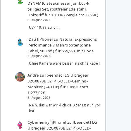
DYNAMIC Steakmesser Jumbo, 4-
teiliges Set, rostfreier Edelstahl,
Holzgriff für 10,00€ (Vergleich: 22,99€)
6. August 2026
UVP 19,99 Euro !!!
iDau [iPhone]
zu
Natural Expressions
Performance 7 Mähroboter (ohne
Kabel, 500 m²) für 669,99€ mit Code
5. August 2026
Ohne Kamera wäre besser, als ohne Kabel!
Andre
zu
[beendet] LG Ultragear
32GX870B 32″ 4K-OLED-Gaming-
Monitor (240 Hz) für 1.099€ statt
1.277,02€
5. August 2026
Nein, das war wirklich da. Aber ist nun vor
bei
Cyberherby [iPhone]
zu
[beendet] LG
Ultragear 32GX870B 32″ 4K-OLED-