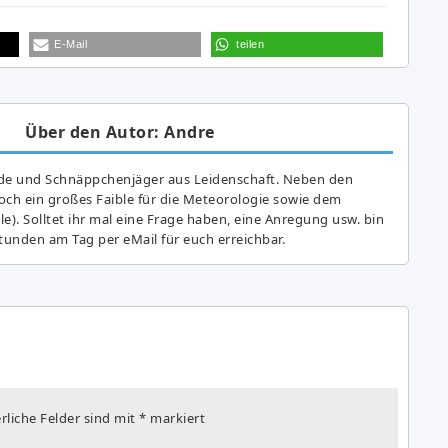
E-Mail
teilen
Über den Autor: Andre
de und Schnäppchenjäger aus Leidenschaft. Neben den
ch ein großes Fai­ble für die Meteorologie sowie dem
e). Solltet ihr mal eine Frage haben, eine Anregung usw. bin
tunden am Tag per eMail für euch erreichbar.
rliche Felder sind mit
*
markiert