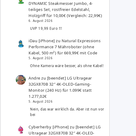
DYNAMIC Steakmesser Jumbo, 4-
teiliges Set, rostfreier Edelstahl,
Holzgriff für 10,00€ (Vergleich: 22,99€)
6. August 2026
UVP 19,99 Euro !!!
iDau [iPhone]
zu
Natural Expressions
Performance 7 Mähroboter (ohne
Kabel, 500 m²) für 669,99€ mit Code
5. August 2026
Ohne Kamera wäre besser, als ohne Kabel!
Andre
zu
[beendet] LG Ultragear
32GX870B 32″ 4K-OLED-Gaming-
Monitor (240 Hz) für 1.099€ statt
1.277,02€
5. August 2026
Nein, das war wirklich da. Aber ist nun vor
bei
Cyberherby [iPhone]
zu
[beendet] LG
Ultragear 32GX870B 32″ 4K-OLED-