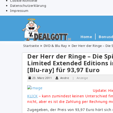
Cookie-Richtlinie
Datenschutzerklärung
Impressum
Home
Bonusd
Startseite
DVD & Blu Ray
Der Herr der Ringe – Die S
Der Herr der Ringe – Die Spie
Limited Extended Editions i
[Blu-ray] für 93,97 Euro
23. März 2011
Andre
| Anzeige
Update: Hi
KLICK
– kann zumindest keinen Unterschied fi
nicht, aber es ist die Zahlung per Rechnung m
Zugegeben, der Preis von 93,97 Euro hört sic