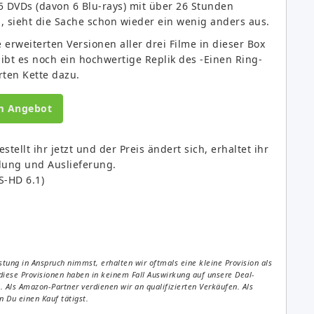
5 DVDs (davon 6 Blu-rays) mit über 26 Stunden
, sieht die Sache schon wieder ein wenig anders aus.
e erweiterten Versionen aller drei Filme in dieser Box
gibt es noch ein hochwertige Replik des -Einen Ring-
rten Kette dazu.
m Angebot
stellt ihr jetzt und der Preis ändert sich, erhaltet ihr
lung und Auslieferung.
S-HD 6.1)
tung in Anspruch nimmst, erhalten wir oftmals eine kleine Provision als
diese Provisionen haben in keinem Fall Auswirkung auf unsere Deal-
Als Amazon-Partner verdienen wir an qualifizierten Verkäufen. Als
 Du einen Kauf tätigst.