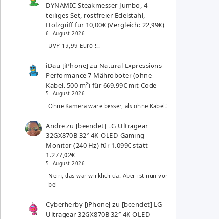
DYNAMIC Steakmesser Jumbo, 4-
teiliges Set, rostfreier Edelstahl,
Holzgriff für 10,00€ (Vergleich: 22,99€)
6. August 2026
UVP 19,99 Euro !!!
iDau [iPhone]
zu
Natural Expressions
Performance 7 Mähroboter (ohne
Kabel, 500 m²) für 669,99€ mit Code
5. August 2026
Ohne Kamera wäre besser, als ohne Kabel!
Andre
zu
[beendet] LG Ultragear
32GX870B 32″ 4K-OLED-Gaming-
Monitor (240 Hz) für 1.099€ statt
1.277,02€
5. August 2026
Nein, das war wirklich da. Aber ist nun vor
bei
Cyberherby [iPhone]
zu
[beendet] LG
Ultragear 32GX870B 32″ 4K-OLED-