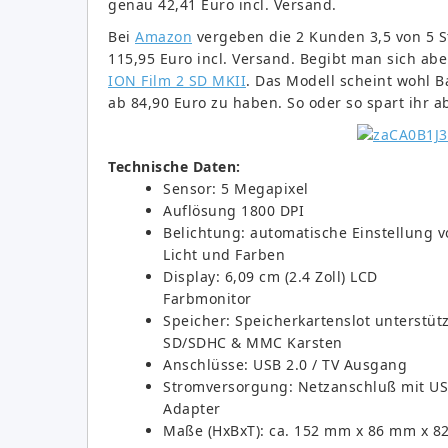
genau 42,41 Euro incl. Versand.
Bei
Amazon
vergeben die 2 Kunden 3,5 von 5 St
115,95 Euro incl. Versand. Begibt man sich ab
ION Film 2 SD MKII
. Das Modell scheint wohl B
ab 84,90 Euro zu haben. So oder so spart ihr a
Technische Daten:
Sensor: 5 Megapixel
Auflösung 1800 DPI
Belichtung: automatische Einstellung v
Licht und Farben
Display: 6,09 cm (2.4 Zoll) LCD
Farbmonitor
Speicher: Speicherkartenslot unterstütz
SD/SDHC & MMC Karsten
Anschlüsse: USB 2.0 / TV Ausgang
Stromversorgung: Netzanschluß mit US
Adapter
Maße (HxBxT): ca. 152 mm x 86 mm x 8