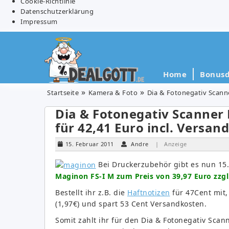
Cookie-Richtlinie
Datenschutzerklärung
Impressum
Home
Bonusd
Startseite
Kamera & Foto
Dia & Fotonegativ Scanner
Dia & Fotonegativ Scanner 
für 42,41 Euro incl. Versand
15. Februar 2011
Andre
| Anzeige
Bei Druckerzubehör gibt es nun 15
Maginon FS-I M zum Preis von 39,97 Euro zzg
Bestellt ihr z.B. die
Haftnotizen
für 47Cent mit,
(1,97€) und spart 53 Cent Versandkosten.
Somit zahlt ihr für den Dia & Fotonegativ Scan