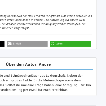
tung in Anspruch nimmst, erhalten wir oftmals eine kleine Provision als
diese Provisionen haben in keinem Fall Auswirkung auf unsere Deal-
Als Amazon-Partner verdienen wir an qualifizierten Verkäufen. Als
 Du einen Kauf tätigst.
E-Mail
teilen
Über den Autor: Andre
de und Schnäppchenjäger aus Leidenschaft. Neben den
ch ein großes Fai­ble für die Meteorologie sowie dem
e). Solltet ihr mal eine Frage haben, eine Anregung usw. bin
tunden am Tag per eMail für euch erreichbar.