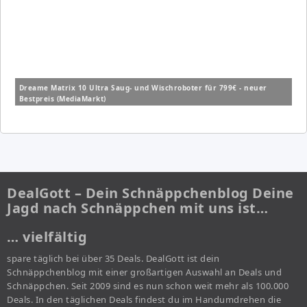
Dreame Matrix 10 Ultra Saug- und Wischroboter für 799€ - neuer
Bestpreis (MediaMarkt)
DealGott – Dein Schnäppchenblog Deine
Jagd nach Schnäppchen mit uns ist…
… vielfältig
spare täglich bei über 35 Deals. DealGott ist dein
Schnäppchenblog mit einer großartigen Auswahl an Deals und
Schnäppchen. Seit 2009 sind es nun schon weit mehr als 100.000
Deals. In den täglichen Deals findest du im Handumdrehen die