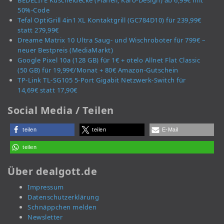
BEDELITE Kuscheldecke (Flanell, Karo-Design) ab 6,99€ mit
50%-Code
Tefal OptiGrill 4in1 XL Kontaktgrill (GC784D10) für 239,99€
statt 279,99€
Dreame Matrix 10 Ultra Saug- und Wischroboter für 799€ –
neuer Bestpreis (MediaMarkt)
Google Pixel 10a (128 GB) für 1€ + otelo Allnet Flat Classic
(50 GB) für 19,99€/Monat + 80€ Amazon-Gutschein
TP-Link TL-SG105 5-Port Gigabit Netzwerk-Switch für
14,69€ statt 17,90€
Social Media / Teilen
teilen
teilen
E-Mail
teilen
Über dealgott.de
Impressum
Datenschutzerklärung
Schnäppchen melden
Newsletter