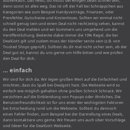
ausverkauft. Das heißt, du musst bei einigen Deals schnell sein,
denn sonst ist alles weg. Das ist oft der Fall bei Schnäppchen aus
Kategorien wie zum Beispiel Handyverträge, Finanzen, oder
Preisfehler, Gutscheine und Kostenloses. Sollten wir einmal nicht
schnell genug sein und einen Deal nicht rechtzeitig sehen, kannst
du den Deal melden und wir kümmern uns umgehend um die
Veröffentlichung. Bedenke dabei immer die 10% Regel, die bei
DealGott gilt und zudem muss der Händler seriös sein (z.B. von
Trusted Shops geprüft). Solltest du dir mal nicht sicher sein, ob der
Deal gut ist, kannst du uns gerne um Hilfe bitten und wie prüfen
den Deal für dich.
… einfach
Wir sind für dich da. Wir legen großen Wert auf die Einfachheit und
möchten, dass du Spaß bei Dealgott hast. Die Webseite wird so
einfach wie möglich gehalten ohne großen Schnick Schnack. Wir
verzichten auf die Einblendung von Popups oder Ähnliches. Die
Benutzerfreundlichkeit ist für uns einer der wichtigsten Faktoren
bei Entscheidung rund um die Webseite. Solltest du dennoch
einen Fehler finden, zum Beispiel bei der Darstellung eines Deals,
dann kontaktiere uns gerne. Wir freuen uns auch über Vorschläge
und Ideen für die DealGott Webseite.