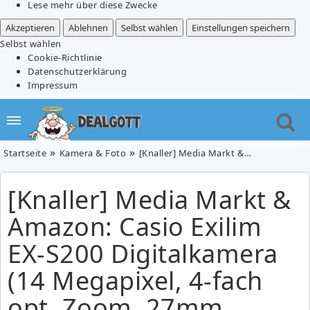
Lese mehr über diese Zwecke
Akzeptieren
Ablehnen
Selbst wählen
Einstellungen speichern
Selbst wählen
Cookie-Richtlinie
Datenschutzerklärung
Impressum
Startseite
Kamera & Foto
[Knaller] Media Markt & Amazon: Casio Exilim EX-S200 Digitalkamera (14 Megapixel, 4-fach opt. Zoom, 27mm Weitwinkel, 6,9 cm (2,7 Zoll) Display, bildstabilisiert) für 66 Euro
[Knaller] Media Markt &
Amazon: Casio Exilim
EX-S200 Digitalkamera
(14 Megapixel, 4-fach
opt. Zoom, 27mm