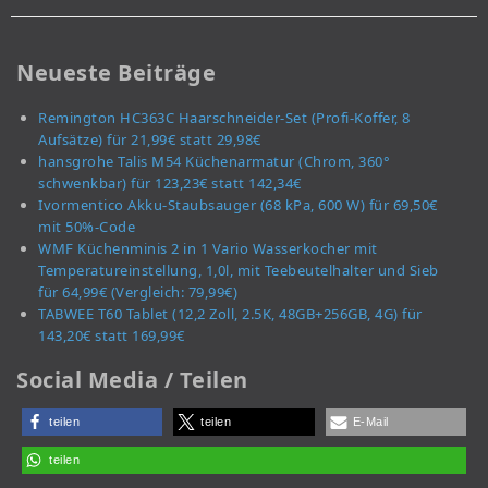
Neueste Beiträge
Remington HC363C Haarschneider-Set (Profi-Koffer, 8
Aufsätze) für 21,99€ statt 29,98€
hansgrohe Talis M54 Küchenarmatur (Chrom, 360°
schwenkbar) für 123,23€ statt 142,34€
Ivormentico Akku-Staubsauger (68 kPa, 600 W) für 69,50€
mit 50%-Code
WMF Küchenminis 2 in 1 Vario Wasserkocher mit
Temperatureinstellung, 1,0l, mit Teebeutelhalter und Sieb
für 64,99€ (Vergleich: 79,99€)
TABWEE T60 Tablet (12,2 Zoll, 2.5K, 48GB+256GB, 4G) für
143,20€ statt 169,99€
Social Media / Teilen
teilen
teilen
E-Mail
teilen