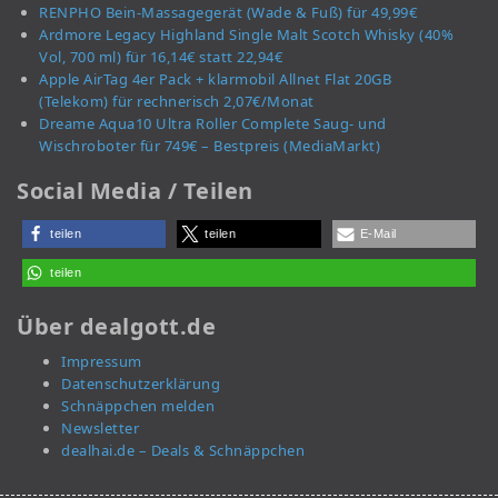
RENPHO Bein-Massagegerät (Wade & Fuß) für 49,99€
Ardmore Legacy Highland Single Malt Scotch Whisky (40%
Vol, 700 ml) für 16,14€ statt 22,94€
Apple AirTag 4er Pack + klarmobil Allnet Flat 20GB
(Telekom) für rechnerisch 2,07€/Monat
Dreame Aqua10 Ultra Roller Complete Saug- und
Wischroboter für 749€ – Bestpreis (MediaMarkt)
Social Media / Teilen
teilen
teilen
E-Mail
teilen
Über dealgott.de
Impressum
Datenschutzerklärung
Schnäppchen melden
Newsletter
dealhai.de – Deals & Schnäppchen