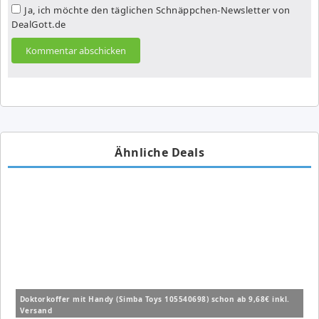
Ja, ich möchte den täglichen Schnäppchen-Newsletter von
DealGott.de
Ähnliche Deals
Doktorkoffer mit Handy (Simba Toys 105540698) schon ab 9,68€ inkl.
Versand