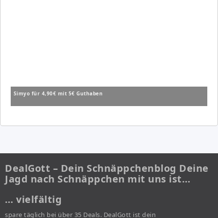
Simyo für 4,90€ mit 5€ Guthaben
DealGott – Dein Schnäppchenblog Deine
Jagd nach Schnäppchen mit uns ist…
… vielfältig
spare täglich bei über 35 Deals. DealGott ist dein