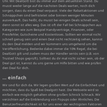
Uhr. Mit DealGott bist du immer auf dem aktuellsten Stand. Du
musst weder lange auf die nächsten Deals warten, noch dich
sorgen, dass du einen Deal verpasst. Viele der Rabattaktionen und
Schnäppchen sind befristetet oder binnen weniger Minuten
ausverkauft. Das heißt, du musst bei einigen Deals schnell sein,
denn sonst ist alles weg. Das ist oft der Fall bei Schnäppchen aus
Kategorien wie zum Beispiel Handyverträge, Finanzen, oder
Preisfehler, Gutscheine und Kostenloses. Sollten wir einmal nicht
schnell genug sein und einen Deal nicht rechtzeitig sehen, kannst
du den Deal melden und wir kümmern uns umgehend um die
Veröffentlichung. Bedenke dabei immer die 10% Regel, die bei
DealGott gilt und zudem muss der Händler seriös sein (z.B. von
Trusted Shops geprüft). Solltest du dir mal nicht sicher sein, ob der
Deal gut ist, kannst du uns gerne um Hilfe bitten und wie prüfen
den Deal für dich.
… einfach
Wir sind für dich da. Wir legen großen Wert auf die Einfachheit und
möchten, dass du Spaß bei Dealgott hast. Die Webseite wird so
einfach wie möglich gehalten ohne großen Schnick Schnack. Wir
verzichten auf die Einblendung von Popups oder Ähnliches. Die
Benutzerfreundlichkeit ist für uns einer der wichtigsten Faktoren