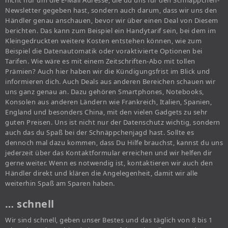
nicht nur um die E-Mail Adresse, die du uns für den Schnäppchen-
Newsletter gegeben hast, sondern auch darum, dass wir uns den
Händler genau anschauen, bevor wir über einen Deal von Diesem
berichten. Das kann zum Beispiel ein Handytarif sein, bei dem im
Kleingedruckten weitere Kosten entstehen können, wie zum
Beispiel die Datenautomatik oder voraktivierte Optionen bei
Tarifen. Wie wäre es mit einem Zeitschriften-Abo mit tollen
Prämien? Auch hier haben wir die Kündigungsfrist im Blick und
informieren dich. Auch Deals aus anderen Bereichen schauen wir
uns ganz genau an. Dazu gehören Smartphones, Notebooks,
Konsolen aus anderen Ländern wie Frankreich, Italien, Spanien,
England und besonders China, mit den vielen Gadgets zu sehr
guten Preisen. Uns ist nicht nur der Datenschutz wichtig, sondern
auch das du Spaß bei der Schnäppchenjagd hast. Sollte es
dennoch mal dazu kommen, dass Du Hilfe brauchst, kannst du uns
jederzeit über das Kontaktformular erreichen und wir helfen dir
gerne weiter. Wenn es notwendig ist, kontaktieren wir auch den
Händler direkt und klären die Angelegenheit, damit wir alle
weiterhin Spaß am Sparen haben.
… schnell
Wir sind schnell, geben unser Bestes und das täglich von 8 bis 1