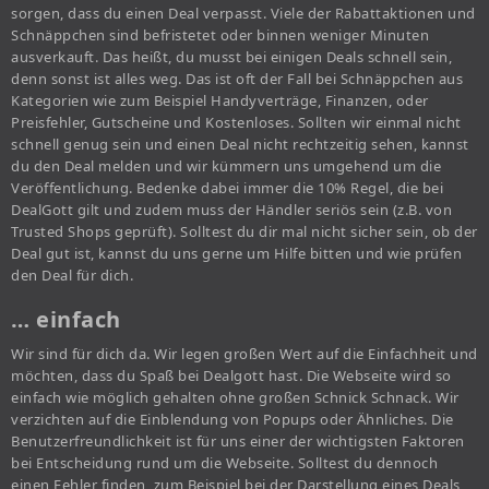
sorgen, dass du einen Deal verpasst. Viele der Rabattaktionen und
Schnäppchen sind befristetet oder binnen weniger Minuten
ausverkauft. Das heißt, du musst bei einigen Deals schnell sein,
denn sonst ist alles weg. Das ist oft der Fall bei Schnäppchen aus
Kategorien wie zum Beispiel Handyverträge, Finanzen, oder
Preisfehler, Gutscheine und Kostenloses. Sollten wir einmal nicht
schnell genug sein und einen Deal nicht rechtzeitig sehen, kannst
du den Deal melden und wir kümmern uns umgehend um die
Veröffentlichung. Bedenke dabei immer die 10% Regel, die bei
DealGott gilt und zudem muss der Händler seriös sein (z.B. von
Trusted Shops geprüft). Solltest du dir mal nicht sicher sein, ob der
Deal gut ist, kannst du uns gerne um Hilfe bitten und wie prüfen
den Deal für dich.
… einfach
Wir sind für dich da. Wir legen großen Wert auf die Einfachheit und
möchten, dass du Spaß bei Dealgott hast. Die Webseite wird so
einfach wie möglich gehalten ohne großen Schnick Schnack. Wir
verzichten auf die Einblendung von Popups oder Ähnliches. Die
Benutzerfreundlichkeit ist für uns einer der wichtigsten Faktoren
bei Entscheidung rund um die Webseite. Solltest du dennoch
einen Fehler finden, zum Beispiel bei der Darstellung eines Deals,